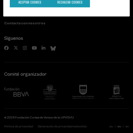
ACEPTAR COOKIES
RECHAZAR COOKIES
Paseo de Miraconcha, 48
20007 Donostia / San Sebastián
Gipuzkoa, Spain
Contacta con nosotros
Síguenos
Comité organizador
© 2026 Fundación Cursos de Verano de la UPV/EHU
Política de privacidad
Declaración de privacidad extendida
eu
es
en