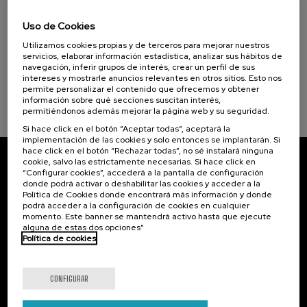
El acompañamiento e intervención en el
duelo: un compromiso social e Institucional
Uso de Cookies
Utilizamos cookies propias y de terceros para mejorar nuestros
.
20 h.
Español
servicios, elaborar información estadística, analizar sus hábitos de
navegación, inferir grupos de interés, crear un perfil de sus
22 €
DESDE
intereses y mostrarle anuncios relevantes en otros sitios. Esto nos
...
Últimas
Gratuito
Fecha
Lista
Plazo
plazas
pasada
de
de
permite personalizar el contenido que ofrecemos y obtener
espera
matrícula
información sobre qué secciones suscitan interés,
finalizado
permitiéndonos además mejorar la página web y su seguridad.
Si hace click en el botón “Aceptar todas”, aceptará la
implementación de las cookies y solo entonces se implantarán. Si
hace click en el botón “Rechazar todas”, no sé instalará ninguna
cookie, salvo las estrictamente necesarias. Si hace click en
Suscríbete a nuestro boletín
“Configurar cookies”, accederá a la pantalla de configuración
donde podrá activar o deshabilitar las cookies y acceder a la
Inscríbete para ser el primero/a en recibir las
Política de Cookies donde encontrará más información y donde
podrá acceder a la configuración de cookies en cualquier
novedades de UIK.
momento. Este banner se mantendrá activo hasta que ejecute
alguna de estas dos opciones”
Suscribirse
Política de cookies
Contacto
De interés...
CONFIGURAR
Palacio Miramar
Actividades anteriores