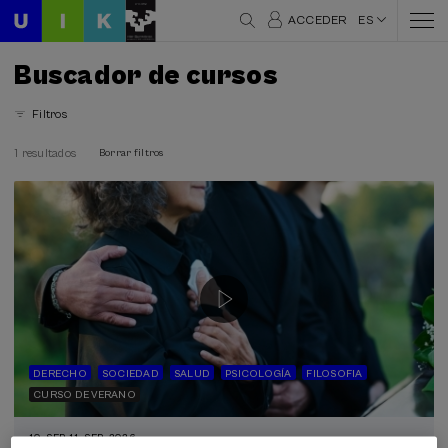
ACCEDER
ES
Buscador de cursos
Filtros
1 resultados
Borrar filtros
DERECHO
SOCIEDAD
SALUD
PSICOLOGÍA
FILOSOFIA
CURSO DE VERANO
10. SEP
-
11. SEP, 2026