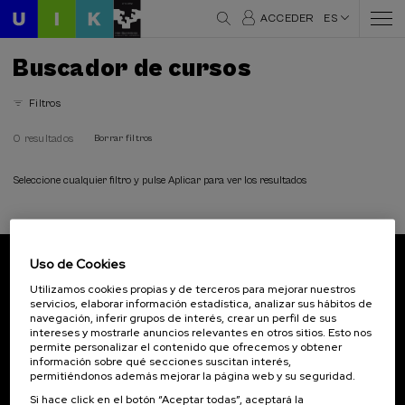
ACCEDER
ES
Buscador de cursos
Filtros
0 resultados
Borrar filtros
Seleccione cualquier filtro y pulse Aplicar para ver los resultados
Uso de Cookies
Suscríbete a nuestro boletín
Utilizamos cookies propias y de terceros para mejorar nuestros
servicios, elaborar información estadística, analizar sus hábitos de
Inscríbete para ser el primero/a en recibir las
navegación, inferir grupos de interés, crear un perfil de sus
novedades de UIK.
intereses y mostrarle anuncios relevantes en otros sitios. Esto nos
permite personalizar el contenido que ofrecemos y obtener
información sobre qué secciones suscitan interés,
Suscribirse
permitiéndonos además mejorar la página web y su seguridad.
Si hace click en el botón “Aceptar todas”, aceptará la