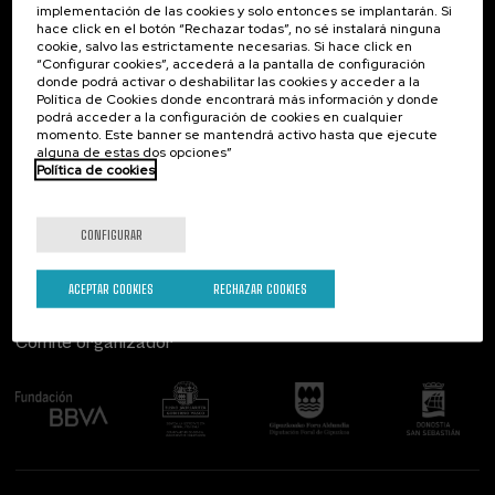
implementación de las cookies y solo entonces se implantarán. Si
Contacto
De interés...
hace click en el botón “Rechazar todas”, no sé instalará ninguna
cookie, salvo las estrictamente necesarias. Si hace click en
Palacio Miramar
Actividades anteriores
“Configurar cookies”, accederá a la pantalla de configuración
Paseo de Miraconcha, 48
donde podrá activar o deshabilitar las cookies y acceder a la
20007 Donostia / San Sebastián
Política de Cookies donde encontrará más información y donde
Gipuzkoa, Spain
podrá acceder a la configuración de cookies en cualquier
momento. Este banner se mantendrá activo hasta que ejecute
alguna de estas dos opciones”
Contacta con nosotros
Política de cookies
Síguenos
CONFIGURAR
ACEPTAR COOKIES
RECHAZAR COOKIES
Comité organizador