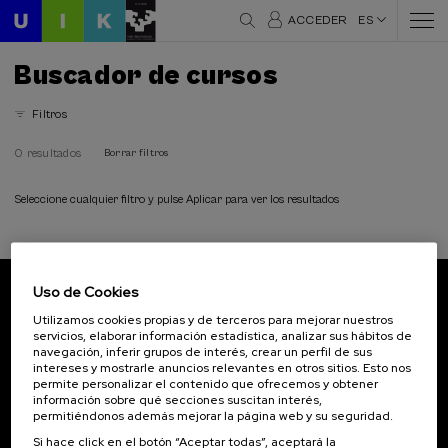
ACCEDER
ES
Buscador de cursos
Filtros
0 resultados
Borrar filtros
Seleccione cualquier filtro y pulse Aplicar para ver los resultados
Uso de Cookies
Suscríbete a nuestro boletín
Utilizamos cookies propias y de terceros para mejorar nuestros
servicios, elaborar información estadística, analizar sus hábitos de
Inscríbete para ser el primero/a en recibir las
navegación, inferir grupos de interés, crear un perfil de sus
novedades de UIK.
intereses y mostrarle anuncios relevantes en otros sitios. Esto nos
permite personalizar el contenido que ofrecemos y obtener
información sobre qué secciones suscitan interés,
Suscribirse
permitiéndonos además mejorar la página web y su seguridad.
Si hace click en el botón “Aceptar todas”, aceptará la