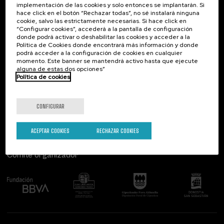
implementación de las cookies y solo entonces se implantarán. Si
Contacto
De interés...
hace click en el botón “Rechazar todas”, no sé instalará ninguna
cookie, salvo las estrictamente necesarias. Si hace click en
Palacio Miramar
Actividades anteriores
“Configurar cookies”, accederá a la pantalla de configuración
Paseo de Miraconcha, 48
donde podrá activar o deshabilitar las cookies y acceder a la
20007 Donostia / San Sebastián
Política de Cookies donde encontrará más información y donde
Gipuzkoa, Spain
podrá acceder a la configuración de cookies en cualquier
momento. Este banner se mantendrá activo hasta que ejecute
alguna de estas dos opciones”
Contacta con nosotros
Política de cookies
Síguenos
CONFIGURAR
ACEPTAR COOKIES
RECHAZAR COOKIES
Comité organizador