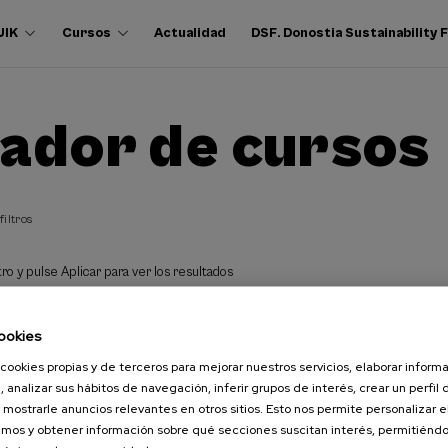
UIK
Cursos
Actualidad
DSF. Donostia Sustainability
ador de cursos
filtros
ro y pulse Aplicar para ver los resultados
ookies
cookies propias y de terceros para mejorar nuestros servicios, elaborar inform
, analizar sus hábitos de navegación, inferir grupos de interés, crear un perfil 
 mostrarle anuncios relevantes en otros sitios. Esto nos permite personalizar 
mos y obtener información sobre qué secciones suscitan interés, permitién