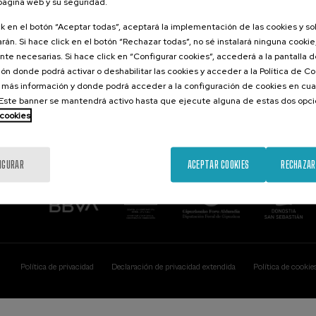
 página web y su seguridad.
Contacto
De interés...
ck en el botón “Aceptar todas”, aceptará la implementación de las cookies y s
rán. Si hace click en el botón “Rechazar todas”, no sé instalará ninguna cookie,
Palacio Miramar
Actividades ante
te necesarias. Si hace click en “Configurar cookies”, accederá a la pantalla 
Paseo de Miraconcha, 48
ón donde podrá activar o deshabilitar las cookies y acceder a la Política de 
20007 Donostia / San Sebastián
Gipuzkoa, Spain
 más información y donde podrá acceder a la configuración de cookies en cua
ste banner se mantendrá activo hasta que ejecute alguna de estas dos opc
Contacta con nosotros
 cookies
IGURAR
ACEPTAR COOKIES
RECHAZAR
Política de privacidad
Declaración de privacidad extendida
Política de cookie