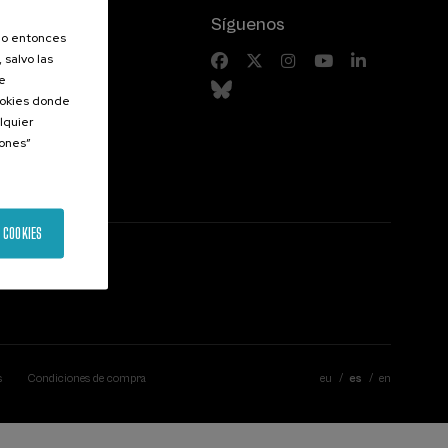
Síguenos
olo entonces
 salvo las
riores
de
Cookies donde
lquier
iones”
 COOKIES
s
Condiciones de compra
eu
es
en