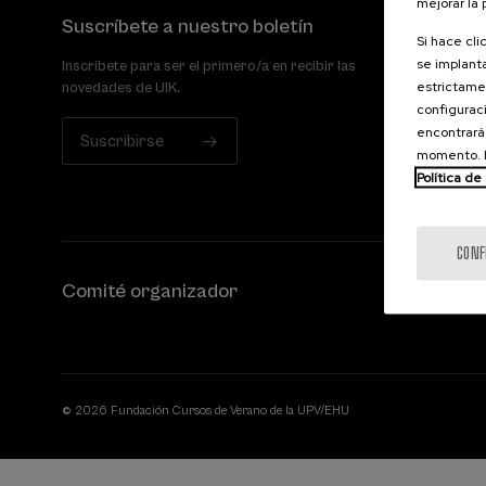
mejorar la
Suscríbete a nuestro boletín
Si hace cli
se implanta
Inscríbete para ser el primero/a en recibir las
estrictamen
novedades de UIK.
configuraci
encontrará
Suscribirse
momento. E
Política de
CONF
Comité organizador
© 2026 Fundación Cursos de Verano de la UPV/EHU