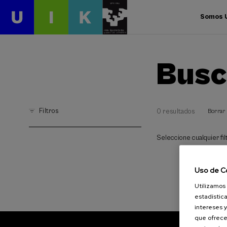
Somos 
Busc
Filtros
0 resultados
Borrar 
Seleccione cualquier filt
Uso de C
Utilizamos 
estadística
intereses y
que ofrece