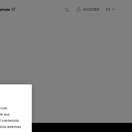
 Forum
ACCEDER
ES
ación
de sus
el contenido
donos además