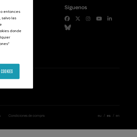
Síguenos
olo entonces
 salvo las
riores
de
Cookies donde
lquier
iones”
 COOKIES
s
Condiciones de compra
eu
es
en