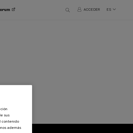
 Forum
ACCEDER
ES
ación
de sus
el contenido
donos además