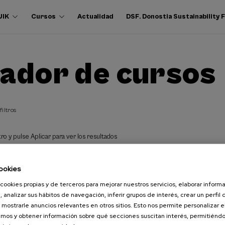
UIK
Cursos
Actualidad
DSF. Donostia Sustainability
ador de cursos
filtros
ro y pulse Aplicar para ver los resultados
ookies
cookies propias y de terceros para mejorar nuestros servicios, elaborar inform
, analizar sus hábitos de navegación, inferir grupos de interés, crear un perfil 
 mostrarle anuncios relevantes en otros sitios. Esto nos permite personalizar 
mos y obtener información sobre qué secciones suscitan interés, permitién