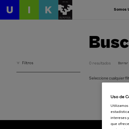
Somos 
Busc
Filtros
0 resultados
Borrar 
Seleccione cualquier filt
Uso de C
Utilizamos 
estadística
intereses y
que ofrece