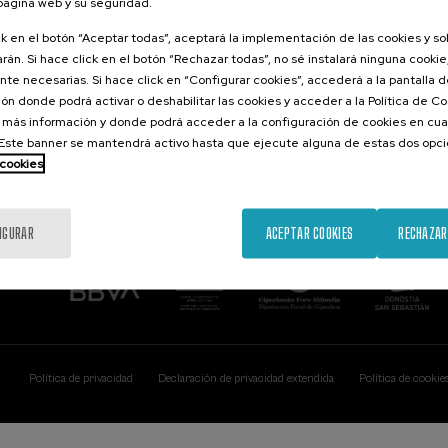
 página web y su seguridad.
Contacto
De interés...
ck en el botón “Aceptar todas”, aceptará la implementación de las cookies y s
rán. Si hace click en el botón “Rechazar todas”, no sé instalará ninguna cookie,
Palacio Miramar
Actividades ante
te necesarias. Si hace click en “Configurar cookies”, accederá a la pantalla 
Paseo de Miraconcha, 48
ón donde podrá activar o deshabilitar las cookies y acceder a la Política de 
20007 Donostia / San Sebastián
Gipuzkoa, Spain
 más información y donde podrá acceder a la configuración de cookies en cua
ste banner se mantendrá activo hasta que ejecute alguna de estas dos opc
Contacta con nosotros
 cookies
IGURAR
ACEPTAR COOKIES
RECHAZAR
Política de privacidad
Declaración de privacidad extendida
Política de cookie