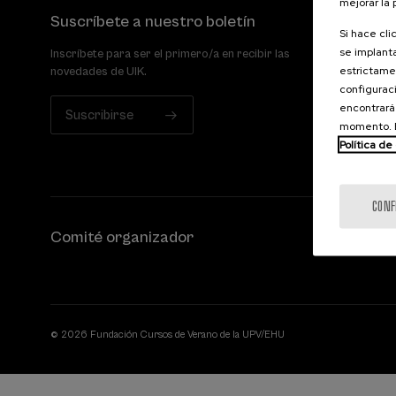
mejorar la
Suscríbete a nuestro boletín
Si hace cli
se implanta
Inscríbete para ser el primero/a en recibir las
estrictamen
novedades de UIK.
configuraci
encontrará
Suscribirse
momento. E
Política de
CONF
Comité organizador
© 2026 Fundación Cursos de Verano de la UPV/EHU