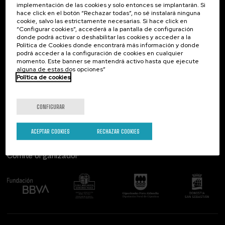
implementación de las cookies y solo entonces se implantarán. Si
Contacto
De interés...
hace click en el botón “Rechazar todas”, no sé instalará ninguna
cookie, salvo las estrictamente necesarias. Si hace click en
Palacio Miramar
Actividades anteriores
“Configurar cookies”, accederá a la pantalla de configuración
Paseo de Miraconcha, 48
donde podrá activar o deshabilitar las cookies y acceder a la
20007 Donostia / San Sebastián
Política de Cookies donde encontrará más información y donde
Gipuzkoa, Spain
podrá acceder a la configuración de cookies en cualquier
momento. Este banner se mantendrá activo hasta que ejecute
alguna de estas dos opciones”
Contacta con nosotros
Política de cookies
Síguenos
CONFIGURAR
ACEPTAR COOKIES
RECHAZAR COOKIES
Comité organizador