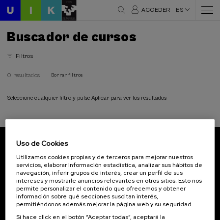
ACCEDER
ES
Buscador de cursos
Filtros
0 resultados
Borrar filtros
Seleccione cualquier filtro y pulse Aplicar para ver los resultados
Uso de Cookies
Suscríbete a nuestro boletín
Utilizamos cookies propias y de terceros para mejorar nuestros
servicios, elaborar información estadística, analizar sus hábitos de
Inscríbete para ser el primero/a en recibir las
navegación, inferir grupos de interés, crear un perfil de sus
novedades de UIK.
intereses y mostrarle anuncios relevantes en otros sitios. Esto nos
permite personalizar el contenido que ofrecemos y obtener
información sobre qué secciones suscitan interés,
Suscribirse
permitiéndonos además mejorar la página web y su seguridad.
Si hace click en el botón “Aceptar todas”, aceptará la