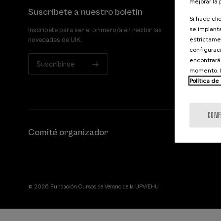
mejorar la
Suscríbete a nuestro boletín
Si hace cli
se implanta
Inscríbete para ser el primero/a en recibir las
estrictamen
novedades de UIK.
configuraci
encontrará
Suscribirse
momento. E
Política de
CONF
Comité organizador
© 2026 Fundación Cursos de Verano de la UPV/EHU