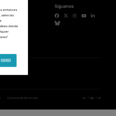
Síguenos
olo entonces
 salvo las
riores
de
Cookies donde
lquier
iones”
 COOKIES
s
Condiciones de compra
eu
es
en