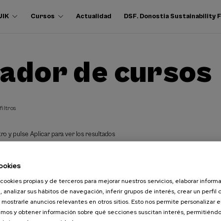
UIK
Cursos
Actualidad
DSF. Donostia Sustainability
ador de cursos
filtros
ro y pulse Aplicar para ver los resultados
ookies
cookies propias y de terceros para mejorar nuestros servicios, elaborar inform
, analizar sus hábitos de navegación, inferir grupos de interés, crear un perfil 
 mostrarle anuncios relevantes en otros sitios. Esto nos permite personalizar 
mos y obtener información sobre qué secciones suscitan interés, permitién