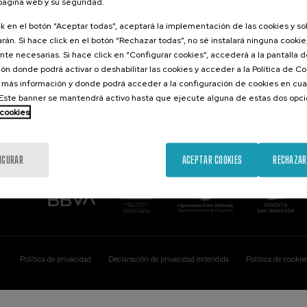
 página web y su seguridad.
Contacto
De interés...
ck en el botón “Aceptar todas”, aceptará la implementación de las cookies y s
rán. Si hace click en el botón “Rechazar todas”, no sé instalará ninguna cookie,
Palacio Miramar
Actividades ante
te necesarias. Si hace click en “Configurar cookies”, accederá a la pantalla 
Paseo de Miraconcha, 48
ón donde podrá activar o deshabilitar las cookies y acceder a la Política de 
20007 Donostia / San Sebastián
Gipuzkoa, Spain
 más información y donde podrá acceder a la configuración de cookies en cua
ste banner se mantendrá activo hasta que ejecute alguna de estas dos opc
Contacta con nosotros
 cookies
IGURAR
ACEPTAR COOKIES
RECHAZAR
Política de privacidad
Declaración de privacidad extendida
Política de cookie