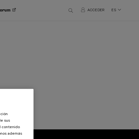
 Forum
ACCEDER
ES
ación
de sus
el contenido
donos además