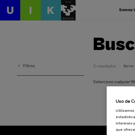
Somos 
Busc
Filtros
0 resultados
Borrar 
Seleccione cualquier filt
Uso de C
Utilizamos 
estadística
intereses y
que ofrece