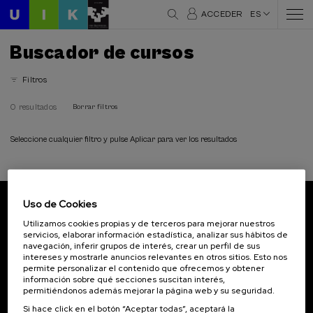
ACCEDER
ES
Buscador de cursos
Filtros
0 resultados
Borrar filtros
Seleccione cualquier filtro y pulse Aplicar para ver los resultados
Uso de Cookies
Suscríbete a nuestro boletín
Utilizamos cookies propias y de terceros para mejorar nuestros
servicios, elaborar información estadística, analizar sus hábitos de
Inscríbete para ser el primero/a en recibir las
navegación, inferir grupos de interés, crear un perfil de sus
novedades de UIK.
intereses y mostrarle anuncios relevantes en otros sitios. Esto nos
permite personalizar el contenido que ofrecemos y obtener
información sobre qué secciones suscitan interés,
Suscribirse
permitiéndonos además mejorar la página web y su seguridad.
Si hace click en el botón “Aceptar todas”, aceptará la