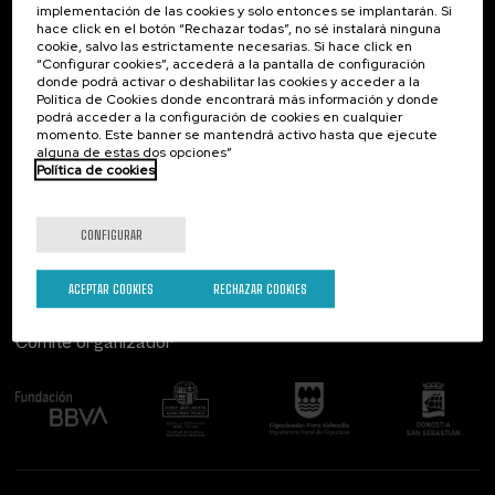
implementación de las cookies y solo entonces se implantarán. Si
Contacto
De interés...
hace click en el botón “Rechazar todas”, no sé instalará ninguna
cookie, salvo las estrictamente necesarias. Si hace click en
Palacio Miramar
Actividades anteriores
“Configurar cookies”, accederá a la pantalla de configuración
Paseo de Miraconcha, 48
donde podrá activar o deshabilitar las cookies y acceder a la
20007 Donostia / San Sebastián
Política de Cookies donde encontrará más información y donde
Gipuzkoa, Spain
podrá acceder a la configuración de cookies en cualquier
momento. Este banner se mantendrá activo hasta que ejecute
alguna de estas dos opciones”
Contacta con nosotros
Política de cookies
Síguenos
CONFIGURAR
ACEPTAR COOKIES
RECHAZAR COOKIES
Comité organizador