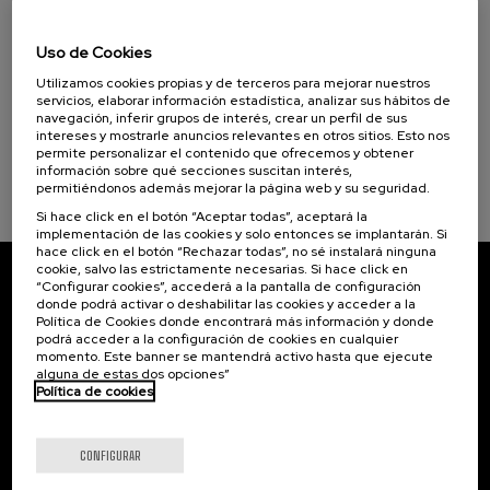
07. SEP
-
08. SEP, 2026
Visibilizando el duelo gestacional, perinatal
Uso de Cookies
Objetivos de desarrollo sostenible
y neonatal
Utilizamos cookies propias y de terceros para mejorar nuestros
.
20 h.
Español
Euskera
servicios, elaborar información estadística, analizar sus hábitos de
navegación, inferir grupos de interés, crear un perfil de sus
intereses y mostrarle anuncios relevantes en otros sitios. Esto nos
22 €
DESDE
...
Últimas
Gratuito
Fecha
Lista
Plazo
permite personalizar el contenido que ofrecemos y obtener
plazas
pasada
de
de
información sobre qué secciones suscitan interés,
espera
matrícula
permitiéndonos además mejorar la página web y su seguridad.
finalizado
Si hace click en el botón “Aceptar todas”, aceptará la
implementación de las cookies y solo entonces se implantarán. Si
hace click en el botón “Rechazar todas”, no sé instalará ninguna
cookie, salvo las estrictamente necesarias. Si hace click en
“Configurar cookies”, accederá a la pantalla de configuración
Suscríbete a nuestro boletín
donde podrá activar o deshabilitar las cookies y acceder a la
Política de Cookies donde encontrará más información y donde
Inscríbete para ser el primero/a en recibir las
podrá acceder a la configuración de cookies en cualquier
novedades de UIK.
momento. Este banner se mantendrá activo hasta que ejecute
alguna de estas dos opciones”
Política de cookies
Suscribirse
CONFIGURAR
Contacto
De interés...