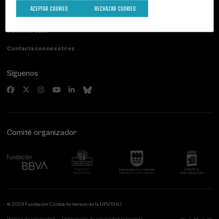
Palacio Miramar
Actividades anteriores
ACEPTAR COOKIES
RECHAZAR COOKIES
Paseo de Miraconcha, 48
20007 Donostia / San Sebastián
Gipuzkoa, Spain
Contacta con nosotros
Síguenos
Comité organizador
© 2026 Fundación Cursos de Verano de la UPV/EHU
Política de privacidad
Declaración de privacidad extendida
eu
es
en