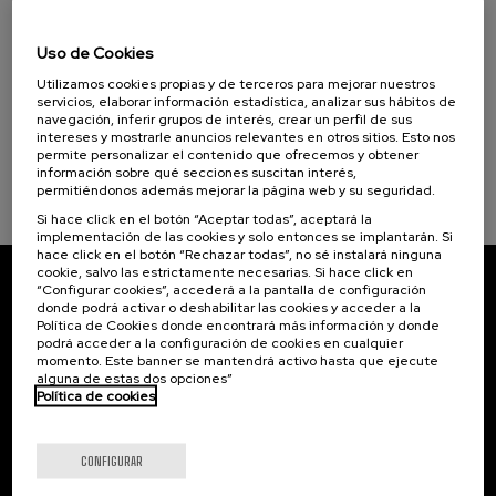
07. SEP
-
08. SEP, 2026
Visibilizando el duelo gestacional, perinatal
Uso de Cookies
Objetivos de desarrollo sostenible
y neonatal
Utilizamos cookies propias y de terceros para mejorar nuestros
.
20 h.
Español
Euskera
servicios, elaborar información estadística, analizar sus hábitos de
navegación, inferir grupos de interés, crear un perfil de sus
intereses y mostrarle anuncios relevantes en otros sitios. Esto nos
22 €
DESDE
...
Últimas
Gratuito
Fecha
Lista
Plazo
permite personalizar el contenido que ofrecemos y obtener
plazas
pasada
de
de
información sobre qué secciones suscitan interés,
espera
matrícula
permitiéndonos además mejorar la página web y su seguridad.
finalizado
Si hace click en el botón “Aceptar todas”, aceptará la
implementación de las cookies y solo entonces se implantarán. Si
hace click en el botón “Rechazar todas”, no sé instalará ninguna
cookie, salvo las estrictamente necesarias. Si hace click en
“Configurar cookies”, accederá a la pantalla de configuración
Suscríbete a nuestro boletín
donde podrá activar o deshabilitar las cookies y acceder a la
Política de Cookies donde encontrará más información y donde
Inscríbete para ser el primero/a en recibir las
podrá acceder a la configuración de cookies en cualquier
novedades de UIK.
momento. Este banner se mantendrá activo hasta que ejecute
alguna de estas dos opciones”
Política de cookies
Suscribirse
CONFIGURAR
Contacto
De interés...