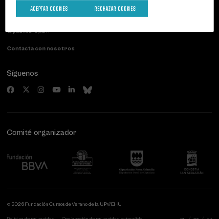
Palacio Miramar
Actividades anteriores
ACEPTAR COOKIES
RECHAZAR COOKIES
Paseo de Miraconcha, 48
20007 Donostia / San Sebastián
Gipuzkoa, Spain
Contacta con nosotros
Síguenos
Comité organizador
© 2026 Fundación Cursos de Verano de la UPV/EHU
Política de privacidad
Declaración de privacidad extendida
eu
es
en