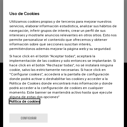
07. SEP
-
08. SEP, 2026
Visibilizando el duelo gestacional, perinatal
Uso de Cookies
Objetivos de desarrollo sostenible
y neonatal
Utilizamos cookies propias y de terceros para mejorar nuestros
.
20 h.
Español
Euskera
servicios, elaborar información estadística, analizar sus hábitos de
navegación, inferir grupos de interés, crear un perfil de sus
intereses y mostrarle anuncios relevantes en otros sitios. Esto nos
22 €
DESDE
...
Últimas
Gratuito
Fecha
Lista
Plazo
permite personalizar el contenido que ofrecemos y obtener
plazas
pasada
de
de
información sobre qué secciones suscitan interés,
espera
matrícula
permitiéndonos además mejorar la página web y su seguridad.
finalizado
Si hace click en el botón “Aceptar todas”, aceptará la
implementación de las cookies y solo entonces se implantarán. Si
hace click en el botón “Rechazar todas”, no sé instalará ninguna
cookie, salvo las estrictamente necesarias. Si hace click en
“Configurar cookies”, accederá a la pantalla de configuración
Suscríbete a nuestro boletín
donde podrá activar o deshabilitar las cookies y acceder a la
Política de Cookies donde encontrará más información y donde
Inscríbete para ser el primero/a en recibir las
podrá acceder a la configuración de cookies en cualquier
novedades de UIK.
momento. Este banner se mantendrá activo hasta que ejecute
alguna de estas dos opciones”
Política de cookies
Suscribirse
CONFIGURAR
Contacto
De interés...