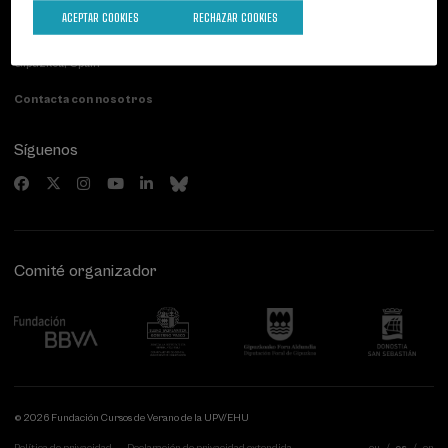
Palacio Miramar
Actividades anteriores
ACEPTAR COOKIES
RECHAZAR COOKIES
Paseo de Miraconcha, 48
20007 Donostia / San Sebastián
Gipuzkoa, Spain
Contacta con nosotros
Síguenos
Comité organizador
© 2026 Fundación Cursos de Verano de la UPV/EHU
Política de privacidad
Declaración de privacidad extendida
eu
es
en