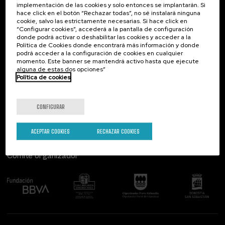
implementación de las cookies y solo entonces se implantarán. Si
Contacto
De interés...
hace click en el botón “Rechazar todas”, no sé instalará ninguna
cookie, salvo las estrictamente necesarias. Si hace click en
Palacio Miramar
Actividades anteriores
“Configurar cookies”, accederá a la pantalla de configuración
Paseo de Miraconcha, 48
donde podrá activar o deshabilitar las cookies y acceder a la
20007 Donostia / San Sebastián
Política de Cookies donde encontrará más información y donde
Gipuzkoa, Spain
podrá acceder a la configuración de cookies en cualquier
momento. Este banner se mantendrá activo hasta que ejecute
alguna de estas dos opciones”
Contacta con nosotros
Política de cookies
Síguenos
CONFIGURAR
ACEPTAR COOKIES
RECHAZAR COOKIES
Comité organizador