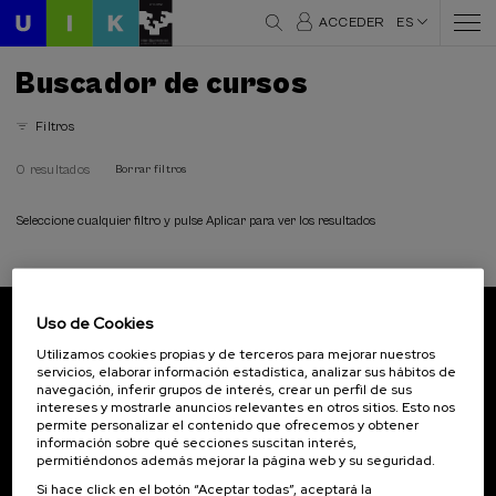
ACCEDER
ES
Buscador de cursos
Filtros
0 resultados
Borrar filtros
Seleccione cualquier filtro y pulse Aplicar para ver los resultados
Uso de Cookies
Suscríbete a nuestro boletín
Utilizamos cookies propias y de terceros para mejorar nuestros
servicios, elaborar información estadística, analizar sus hábitos de
Inscríbete para ser el primero/a en recibir las
navegación, inferir grupos de interés, crear un perfil de sus
novedades de UIK.
intereses y mostrarle anuncios relevantes en otros sitios. Esto nos
permite personalizar el contenido que ofrecemos y obtener
información sobre qué secciones suscitan interés,
Suscribirse
permitiéndonos además mejorar la página web y su seguridad.
Si hace click en el botón “Aceptar todas”, aceptará la