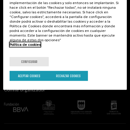
implementación de las cookies y solo entonces se implantarán. Si
Contacto
De interés...
hace click en el botón “Rechazar todas”, no sé instalará ninguna
cookie, salvo las estrictamente necesarias. Si hace click en
Palacio Miramar
Actividades anteriores
“Configurar cookies”, accederá a la pantalla de configuración
Paseo de Miraconcha, 48
donde podrá activar o deshabilitar las cookies y acceder a la
20007 Donostia / San Sebastián
Política de Cookies donde encontrará más información y donde
Gipuzkoa, Spain
podrá acceder a la configuración de cookies en cualquier
momento. Este banner se mantendrá activo hasta que ejecute
alguna de estas dos opciones”
Contacta con nosotros
Política de cookies
Síguenos
CONFIGURAR
ACEPTAR COOKIES
RECHAZAR COOKIES
Comité organizador