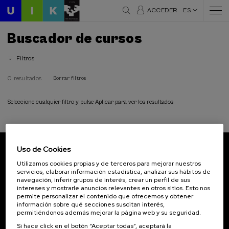
ACCEDER
ES
Buscador de cursos
Filtros
0 resultados
Borrar filtros
Seleccione cualquier filtro y pulse Aplicar para ver los resultados
Uso de Cookies
Suscríbete a nuestro boletín
Utilizamos cookies propias y de terceros para mejorar nuestros
servicios, elaborar información estadística, analizar sus hábitos de
Inscríbete para ser el primero/a en recibir las
navegación, inferir grupos de interés, crear un perfil de sus
novedades de UIK.
intereses y mostrarle anuncios relevantes en otros sitios. Esto nos
permite personalizar el contenido que ofrecemos y obtener
información sobre qué secciones suscitan interés,
Suscribirse
permitiéndonos además mejorar la página web y su seguridad.
Si hace click en el botón “Aceptar todas”, aceptará la