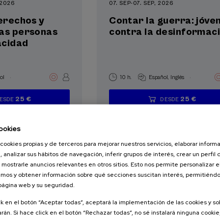
 2026
07. SEP
-
07. SEP, 2026
derechos y
Contar la guerra: jóve
las personas
contra la desinformac
acidad
.
.
ol
10 h.
Español
Inglés
25 €
25 €
ESDE
DESDE
...
Últimas
Gratuito
Fecha
Lista
Plazo
...
Últimas
Gratuito
Fecha
Lista
Plazo
plazas
pasada
de
de
plazas
pasada
de
de
espera
matrícula
espera
matrícula
finalizado
finalizado
ookies
cookies propias y de terceros para mejorar nuestros servicios, elaborar inform
, analizar sus hábitos de navegación, inferir grupos de interés, crear un perfil 
 mostrarle anuncios relevantes en otros sitios. Esto nos permite personalizar 
mos y obtener información sobre qué secciones suscitan interés, permitién
 página web y su seguridad.
AD
SALUD
ck en el botón “Aceptar todas”, aceptará la implementación de las cookies y s
NOLOGÍA
rán. Si hace click en el botón “Rechazar todas”, no sé instalará ninguna cookie,