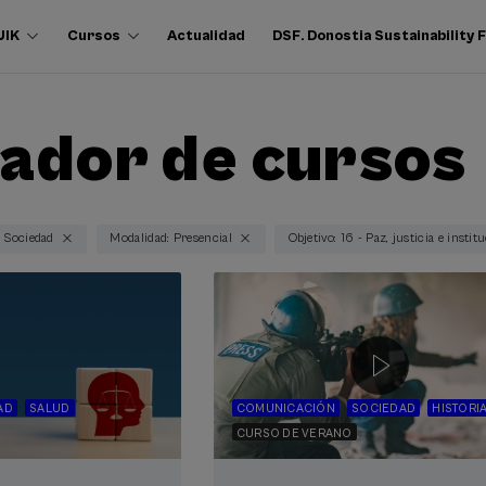
UIK
Cursos
Actualidad
DSF. Donostia Sustainability
ador de cursos
: Sociedad
Modalidad: Presencial
Objetivo: 16 - Paz, justicia e instit
AD
SALUD
COMUNICACIÓN
SOCIEDAD
HISTORI
CURSO DE VERANO