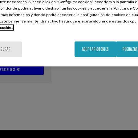
te necesarias. Si hace click en “Configurar cookies”, accederá a la pantalla 
ón donde podrá activar o deshabilitar las cookies y acceder a la Política de 
2026
 más información y donde podrá acceder a la configuración de cookies en cua
encia del Foro
ste banner se mantendrá activo hasta que ejecute alguna de estas dos opc
 Mediación
 cookies
IGURAR
ACEPTAR COOKIES
RECHAZAR
.
ol
Inglés
60 €
ESDE
...
Últimas
Gratuito
Fecha
Lista
Plazo
plazas
pasada
de
de
espera
matrícula
finalizado