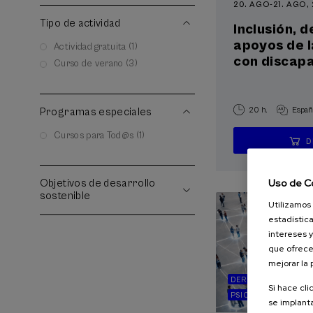
20. AGO
-
21. AGO,
Tipo de actividad
Inclusión, 
apoyos de 
Actividad gratuita (1)
con discap
Curso de verano (3)
20 h.
Españ
Programas especiales
Cursos para Tod@s (1)
D
Uso de C
Objetivos de desarrollo
sostenible
Utilizamos 
estadística
intereses y
que ofrece
mejorar la
DERECHO
SOCIED
Si hace cli
PSICOLOGÍA
CRIMI
se implanta