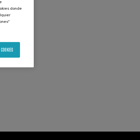
de
Cookies donde
lquier
iones”
 COOKIES