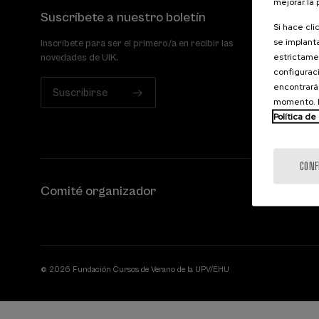
mejorar la
Suscríbete a nuestro boletín
Si hace cli
se implanta
Inscríbete para ser el primero/a en recibir las
estrictamen
novedades de UIK.
configuraci
encontrará
Suscribirse
momento. E
Política de
CONF
Comité organizador
© 2026 Fundación Cursos de Verano de la UPV/EHU