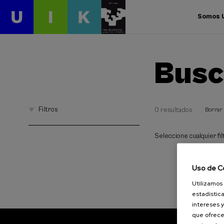
Somos 
Busc
Filtros
0 resultados
Borrar 
Seleccione cualquier filt
Uso de C
Utilizamos 
estadística
intereses y
que ofrece