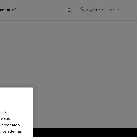
 Forum
ACCEDER
ES
ación
de sus
el contenido
donos además