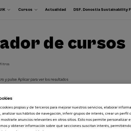
UIK
Cursos
Actualidad
DSF. Donostia Sustainability
ador de cursos
filtros
ro y pulse Aplicar para ver los resultados
ookies
cookies propias y de terceros para mejorar nuestros servicios, elaborar inform
, analizar sus hábitos de navegación, inferir grupos de interés, crear un perfil 
 mostrarle anuncios relevantes en otros sitios. Esto nos permite personalizar 
mos y obtener información sobre qué secciones suscitan interés, permitién