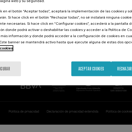
 página web y su seguridad.
Contacto
De interés...
ck en el botón “Aceptar todas”, aceptará la implementación de las cookies y s
rán. Si hace click en el botón “Rechazar todas”, no sé instalará ninguna cookie,
Palacio Miramar
Actividades ante
te necesarias. Si hace click en “Configurar cookies”, accederá a la pantalla 
Paseo de Miraconcha, 48
ón donde podrá activar o deshabilitar las cookies y acceder a la Política de 
20007 Donostia / San Sebastián
Gipuzkoa, Spain
 más información y donde podrá acceder a la configuración de cookies en cua
ste banner se mantendrá activo hasta que ejecute alguna de estas dos opc
Contacta con nosotros
 cookies
IGURAR
ACEPTAR COOKIES
RECHAZAR
Política de privacidad
Declaración de privacidad extendida
Política de cookie