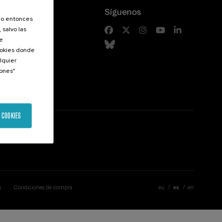
Síguenos
olo entonces
 salvo las
riores
de
Cookies donde
lquier
iones”
 COOKIES
s
Condiciones de compra
eu
es
en