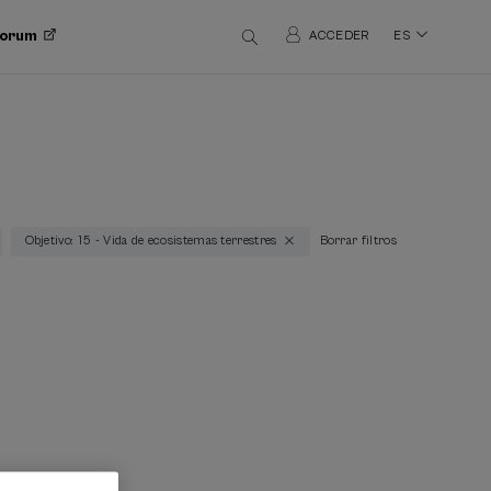
 Forum
ACCEDER
ES
Objetivo: 15 - Vida de ecosistemas terrestres
Borrar filtros