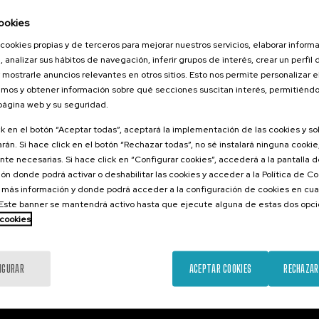
026
ookies
orestales
tarlos? II
cookies propias y de terceros para mejorar nuestros servicios, elaborar inform
, analizar sus hábitos de navegación, inferir grupos de interés, crear un perfil 
 mostrarle anuncios relevantes en otros sitios. Esto nos permite personalizar 
mos y obtener información sobre qué secciones suscitan interés, permitién
 página web y su seguridad.
.
ol
ck en el botón “Aceptar todas”, aceptará la implementación de las cookies y s
rán. Si hace click en el botón “Rechazar todas”, no sé instalará ninguna cookie,
25 €
ESDE
...
Últimas
Gratuito
Fecha
Lista
Plazo
te necesarias. Si hace click en “Configurar cookies”, accederá a la pantalla 
plazas
pasada
de
de
espera
matrícula
ón donde podrá activar o deshabilitar las cookies y acceder a la Política de 
finalizado
 más información y donde podrá acceder a la configuración de cookies en cua
ste banner se mantendrá activo hasta que ejecute alguna de estas dos opc
 cookies
IGURAR
ACEPTAR COOKIES
RECHAZAR