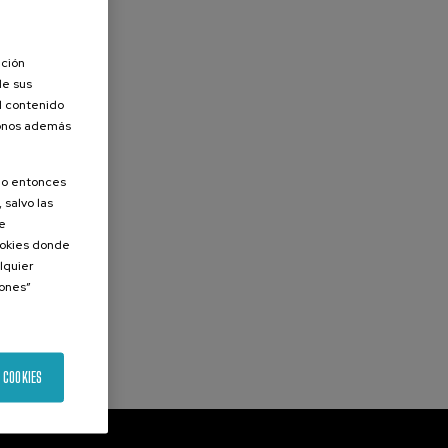
ación
de sus
el contenido
donos además
olo entonces
 salvo las
de
Cookies donde
lquier
iones”
 COOKIES