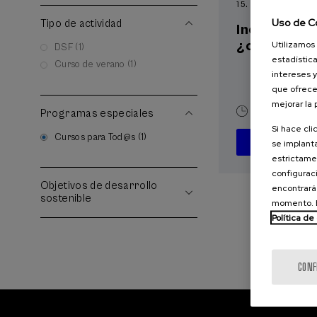
15. SEP
-
15. SEP, 2
Uso de C
Tipo de actividad
Incendios f
¿cómo afron
Utilizamos 
DSF (1)
estadística
Curso de verano (1)
intereses y
que ofrece
mejorar la
10 h.
Españ
Programas especiales
Si hace cli
Cursos para Tod@s (1)
se implanta
D
estrictamen
configuraci
Objetivos de desarrollo
encontrará
sostenible
momento. E
Política de
CONF