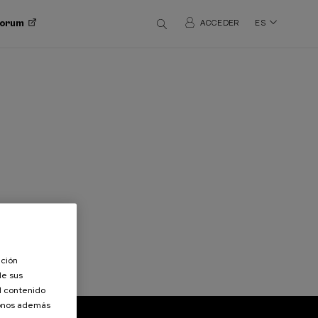
 Forum
ACCEDER
ES
ación
de sus
el contenido
donos además