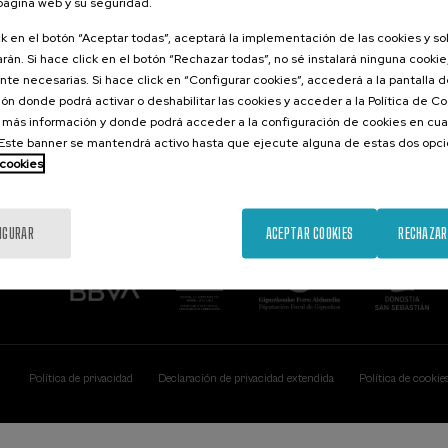
 página web y su seguridad.
Contacto
De interés...
ck en el botón “Aceptar todas”, aceptará la implementación de las cookies y s
rán. Si hace click en el botón “Rechazar todas”, no sé instalará ninguna cookie,
Palacio Miramar
Actividades ante
te necesarias. Si hace click en “Configurar cookies”, accederá a la pantalla 
Paseo de Miraconcha, 48
ón donde podrá activar o deshabilitar las cookies y acceder a la Política de 
20007 Donostia / San Sebastián
Gipuzkoa, Spain
 más información y donde podrá acceder a la configuración de cookies en cua
ste banner se mantendrá activo hasta que ejecute alguna de estas dos opc
Contacta con nosotros
 cookies
IGURAR
ACEPTAR COOKIES
RECHAZAR
Política de privacidad
Declaración de privacidad extendida
Política de cookie