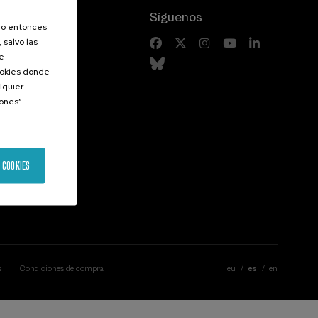
Síguenos
olo entonces
 salvo las
riores
de
Cookies donde
lquier
iones”
 COOKIES
s
Condiciones de compra
eu
es
en