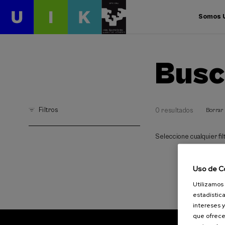
Somos 
Busc
Filtros
0 resultados
Borrar 
Seleccione cualquier filt
Uso de C
Utilizamos 
estadística
intereses y
que ofrece