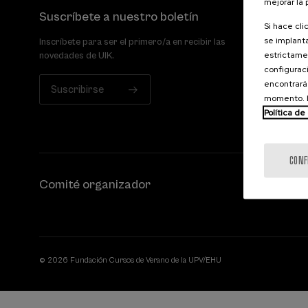
mejorar la
Suscríbete a nuestro boletín
Si hace cli
se implanta
Inscríbete para ser el primero/a en recibir las
estrictamen
novedades de UIK.
configuraci
encontrará
Suscribirse
momento. E
Política de
CONF
Comité organizador
© 2026 Fundación Cursos de Verano de la UPV/EHU