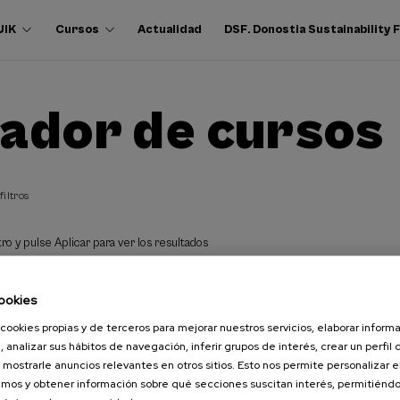
UIK
Cursos
Actualidad
DSF. Donostia Sustainability
ador de cursos
filtros
ro y pulse Aplicar para ver los resultados
ookies
cookies propias y de terceros para mejorar nuestros servicios, elaborar inform
, analizar sus hábitos de navegación, inferir grupos de interés, crear un perfil 
 mostrarle anuncios relevantes en otros sitios. Esto nos permite personalizar 
mos y obtener información sobre qué secciones suscitan interés, permitién