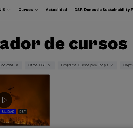
UIK
Cursos
Actualidad
DSF. Donostia Sustainability
ador de cursos
 Sociedad
Otros: DSF
Programa: Cursos para Tod@s
Objeti
IBILIDAD
DSF