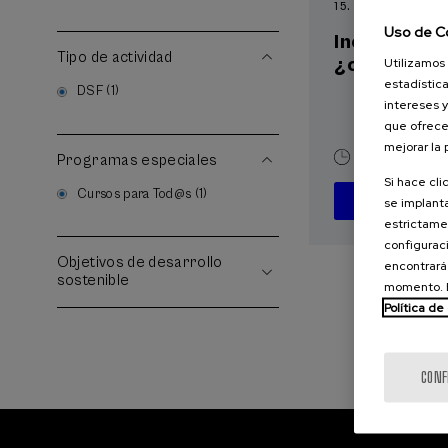
15. SEP
-
15. SEP, 2
Uso de C
Incendios f
Tipo de actividad
¿cómo afron
Utilizamos 
estadística
DSF (1)
intereses y
que ofrece
mejorar la
10 h.
Españ
Programas especiales
Si hace cli
Cursos para Tod@s (1)
se implanta
D
estrictamen
configuraci
Objetivos de desarrollo
encontrará
sostenible
momento. E
Política de
CONF