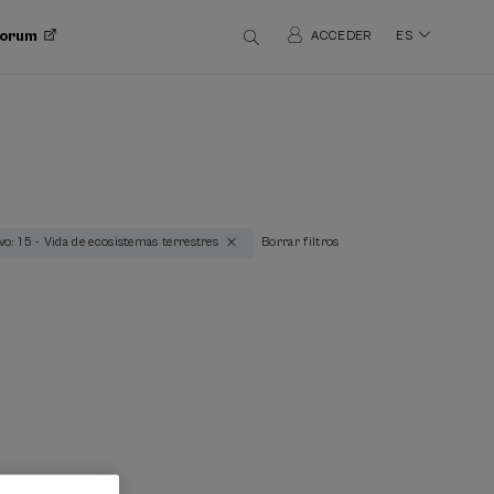
 Forum
ACCEDER
ES
vo: 15 - Vida de ecosistemas terrestres
Borrar filtros