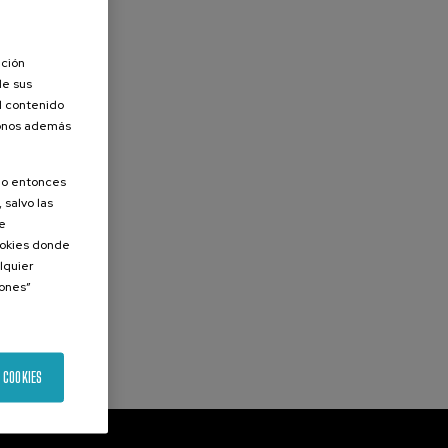
ación
de sus
el contenido
donos además
olo entonces
 salvo las
de
Cookies donde
lquier
iones”
 COOKIES