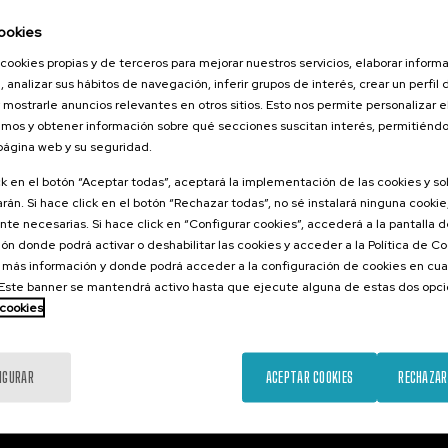
026
ookies
orestales
tarlos? II
cookies propias y de terceros para mejorar nuestros servicios, elaborar inform
, analizar sus hábitos de navegación, inferir grupos de interés, crear un perfil 
 mostrarle anuncios relevantes en otros sitios. Esto nos permite personalizar 
mos y obtener información sobre qué secciones suscitan interés, permitién
 página web y su seguridad.
.
ol
ck en el botón “Aceptar todas”, aceptará la implementación de las cookies y s
rán. Si hace click en el botón “Rechazar todas”, no sé instalará ninguna cookie,
25 €
ESDE
...
Últimas
Gratuito
Fecha
Lista
Plazo
te necesarias. Si hace click en “Configurar cookies”, accederá a la pantalla 
plazas
pasada
de
de
espera
matrícula
ón donde podrá activar o deshabilitar las cookies y acceder a la Política de 
finalizado
 más información y donde podrá acceder a la configuración de cookies en cua
ste banner se mantendrá activo hasta que ejecute alguna de estas dos opc
 cookies
IGURAR
ACEPTAR COOKIES
RECHAZAR