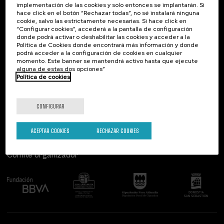
implementación de las cookies y solo entonces se implantarán. Si
Contacto
De interés...
hace click en el botón “Rechazar todas”, no sé instalará ninguna
cookie, salvo las estrictamente necesarias. Si hace click en
Palacio Miramar
Actividades anteriores
“Configurar cookies”, accederá a la pantalla de configuración
Paseo de Miraconcha, 48
donde podrá activar o deshabilitar las cookies y acceder a la
20007 Donostia / San Sebastián
Política de Cookies donde encontrará más información y donde
Gipuzkoa, Spain
podrá acceder a la configuración de cookies en cualquier
momento. Este banner se mantendrá activo hasta que ejecute
alguna de estas dos opciones”
Contacta con nosotros
Política de cookies
Síguenos
CONFIGURAR
ACEPTAR COOKIES
RECHAZAR COOKIES
Comité organizador