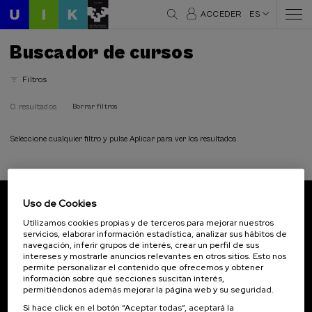
ACCEDER
ES
Buscador de cursos
Filtros
0 resultados
Borrar filtros
Seleccione cualquier filtro y pulse Aplicar para ver los resultados
Uso de Cookies
Suscríbete a nuestro boletín
Utilizamos cookies propias y de terceros para mejorar nuestros
servicios, elaborar información estadística, analizar sus hábitos de
Inscríbete para ser el primero/a en recibir las
navegación, inferir grupos de interés, crear un perfil de sus
novedades de UIK.
intereses y mostrarle anuncios relevantes en otros sitios. Esto nos
permite personalizar el contenido que ofrecemos y obtener
información sobre qué secciones suscitan interés,
Suscribirse
permitiéndonos además mejorar la página web y su seguridad.
Si hace click en el botón “Aceptar todas”, aceptará la