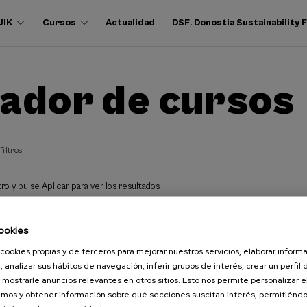
UIK
Cursos
Actualidad
DSF. Donostia Sustainability
ador de cursos
filtros
ro y pulse Aplicar para ver los resultados
ookies
cookies propias y de terceros para mejorar nuestros servicios, elaborar inform
, analizar sus hábitos de navegación, inferir grupos de interés, crear un perfil 
 mostrarle anuncios relevantes en otros sitios. Esto nos permite personalizar 
mos y obtener información sobre qué secciones suscitan interés, permitién