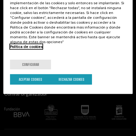
implementación de las cookies y solo entonces se implantarán. Si
Contacto
De interés...
hace click en el botón “Rechazar todas”, no sé instalará ninguna
cookie, salvo las estrictamente necesarias. Si hace click en
Palacio Miramar
Actividades anteriores
“Configurar cookies”, accederá a la pantalla de configuración
Paseo de Miraconcha, 48
donde podrá activar o deshabilitar las cookies y acceder a la
20007 Donostia / San Sebastián
Política de Cookies donde encontrará más información y donde
Gipuzkoa, Spain
podrá acceder a la configuración de cookies en cualquier
momento. Este banner se mantendrá activo hasta que ejecute
alguna de estas dos opciones”
Contacta con nosotros
Política de cookies
Síguenos
CONFIGURAR
ACEPTAR COOKIES
RECHAZAR COOKIES
Comité organizador