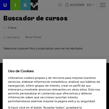
ACCEDER
ES
Buscador de cursos
Filtros
0 resultados
Borrar filtros
Seleccione cualquier filtro y pulse Aplicar para ver los resultados
Uso de Cookies
Suscríbete a nuestro boletín
Utilizamos cookies propias y de terceros para mejorar nuestros
servicios, elaborar información estadística, analizar sus hábitos de
Inscríbete para ser el primero/a en recibir las
navegación, inferir grupos de interés, crear un perfil de sus
novedades de UIK.
intereses y mostrarle anuncios relevantes en otros sitios. Esto nos
permite personalizar el contenido que ofrecemos y obtener
información sobre qué secciones suscitan interés,
Suscribirse
permitiéndonos además mejorar la página web y su seguridad.
Si hace click en el botón “Aceptar todas”, aceptará la