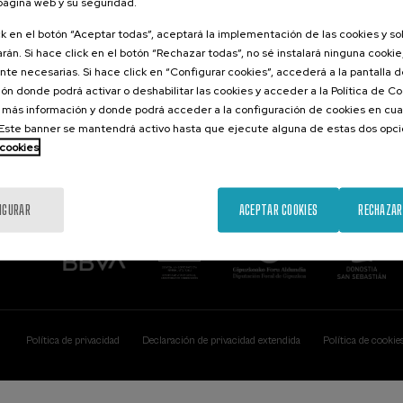
 página web y su seguridad.
Contacto
De interés...
ck en el botón “Aceptar todas”, aceptará la implementación de las cookies y s
rán. Si hace click en el botón “Rechazar todas”, no sé instalará ninguna cookie,
Palacio Miramar
Actividades ante
te necesarias. Si hace click en “Configurar cookies”, accederá a la pantalla 
Paseo de Miraconcha, 48
ón donde podrá activar o deshabilitar las cookies y acceder a la Política de 
20007 Donostia / San Sebastián
Gipuzkoa, Spain
 más información y donde podrá acceder a la configuración de cookies en cua
ste banner se mantendrá activo hasta que ejecute alguna de estas dos opc
Contacta con nosotros
 cookies
IGURAR
ACEPTAR COOKIES
RECHAZAR
Política de privacidad
Declaración de privacidad extendida
Política de cookie