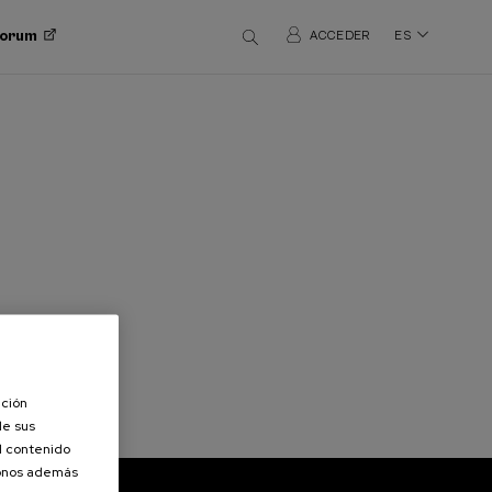
 Forum
ACCEDER
ES
ación
de sus
el contenido
donos además