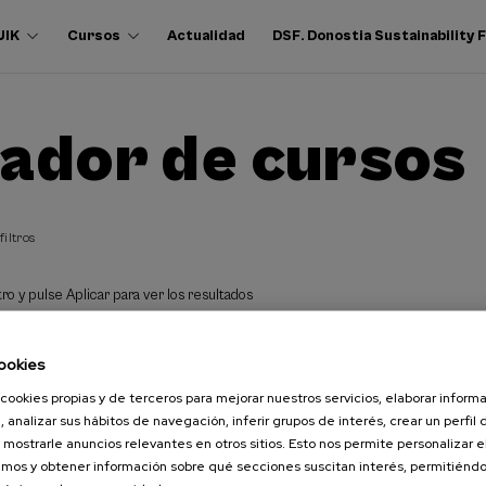
UIK
Cursos
Actualidad
DSF. Donostia Sustainability
ador de cursos
filtros
ro y pulse Aplicar para ver los resultados
ookies
cookies propias y de terceros para mejorar nuestros servicios, elaborar inform
, analizar sus hábitos de navegación, inferir grupos de interés, crear un perfil 
 mostrarle anuncios relevantes en otros sitios. Esto nos permite personalizar 
mos y obtener información sobre qué secciones suscitan interés, permitién