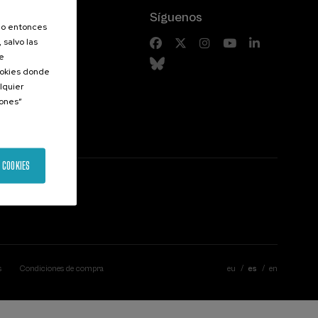
Síguenos
olo entonces
 salvo las
riores
de
Cookies donde
lquier
iones”
 COOKIES
s
Condiciones de compra
eu
es
en