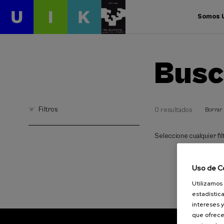
Somos 
Busc
Filtros
0 resultados
Borrar 
Seleccione cualquier filt
Uso de C
Utilizamos 
estadística
intereses y
que ofrece