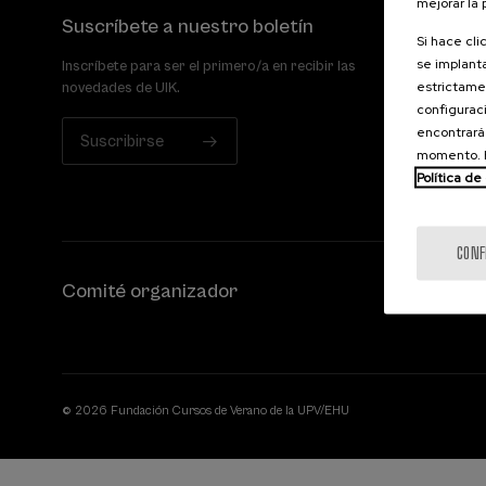
mejorar la
Suscríbete a nuestro boletín
Si hace cli
se implanta
Inscríbete para ser el primero/a en recibir las
estrictamen
novedades de UIK.
configuraci
encontrará
Suscribirse
momento. E
Política de
CONF
Comité organizador
© 2026 Fundación Cursos de Verano de la UPV/EHU