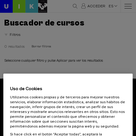
ACCEDER
ES
Buscador de cursos
Filtros
0 resultados
Borrar filtros
Seleccione cualquier filtro y pulse Aplicar para ver los resultados
Uso de Cookies
Suscríbete a nuestro boletín
Utilizamos cookies propias y de terceros para mejorar nuestros
servicios, elaborar información estadística, analizar sus hábitos de
Inscríbete para ser el primero/a en recibir las
navegación, inferir grupos de interés, crear un perfil de sus
novedades de UIK.
intereses y mostrarle anuncios relevantes en otros sitios. Esto nos
permite personalizar el contenido que ofrecemos y obtener
información sobre qué secciones suscitan interés,
Suscribirse
permitiéndonos además mejorar la página web y su seguridad.
Si hace click en el botón “Aceptar todas”, aceptará la