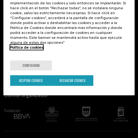
implementación de las cookies y solo entonces se implantarán. Si
Contacto
De interés...
hace click en el botón “Rechazar todas”, no sé instalará ninguna
cookie, salvo las estrictamente necesarias. Si hace click en
Palacio Miramar
Actividades anteriores
“Configurar cookies”, accederá a la pantalla de configuración
Paseo de Miraconcha, 48
donde podrá activar o deshabilitar las cookies y acceder a la
20007 Donostia / San Sebastián
Política de Cookies donde encontrará más información y donde
Gipuzkoa, Spain
podrá acceder a la configuración de cookies en cualquier
momento. Este banner se mantendrá activo hasta que ejecute
alguna de estas dos opciones”
Contacta con nosotros
Política de cookies
Síguenos
CONFIGURAR
ACEPTAR COOKIES
RECHAZAR COOKIES
Comité organizador