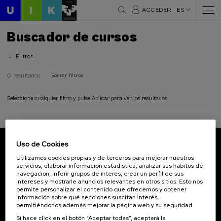
ACCEDER
ES
Buscador de cursos
Filtros
0 resultados
Borrar filtros
Seleccione cualquier filtro y pulse Aplicar para ver los resultados
Uso de Cookies
Suscríbete a nuestro boletín
Utilizamos cookies propias y de terceros para mejorar nuestros
servicios, elaborar información estadística, analizar sus hábitos de
Inscríbete para ser el primero/a en recibir las
navegación, inferir grupos de interés, crear un perfil de sus
novedades de UIK.
intereses y mostrarle anuncios relevantes en otros sitios. Esto nos
permite personalizar el contenido que ofrecemos y obtener
información sobre qué secciones suscitan interés,
Suscribirse
permitiéndonos además mejorar la página web y su seguridad.
Si hace click en el botón “Aceptar todas”, aceptará la