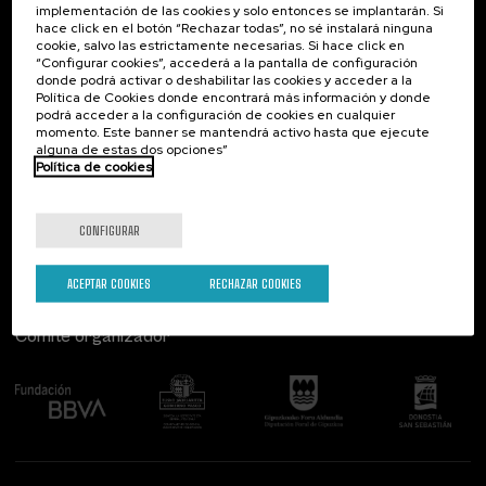
implementación de las cookies y solo entonces se implantarán. Si
Contacto
De interés...
hace click en el botón “Rechazar todas”, no sé instalará ninguna
cookie, salvo las estrictamente necesarias. Si hace click en
Palacio Miramar
Actividades anteriores
“Configurar cookies”, accederá a la pantalla de configuración
Paseo de Miraconcha, 48
donde podrá activar o deshabilitar las cookies y acceder a la
20007 Donostia / San Sebastián
Política de Cookies donde encontrará más información y donde
Gipuzkoa, Spain
podrá acceder a la configuración de cookies en cualquier
momento. Este banner se mantendrá activo hasta que ejecute
alguna de estas dos opciones”
Contacta con nosotros
Política de cookies
Síguenos
CONFIGURAR
ACEPTAR COOKIES
RECHAZAR COOKIES
Comité organizador