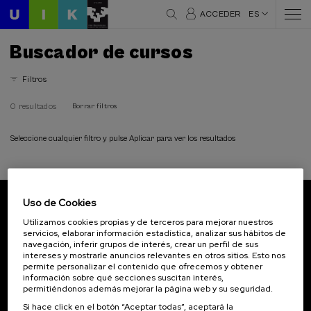
ACCEDER
ES
Buscador de cursos
Filtros
0 resultados
Borrar filtros
Seleccione cualquier filtro y pulse Aplicar para ver los resultados
Uso de Cookies
Suscríbete a nuestro boletín
Utilizamos cookies propias y de terceros para mejorar nuestros
servicios, elaborar información estadística, analizar sus hábitos de
Inscríbete para ser el primero/a en recibir las
navegación, inferir grupos de interés, crear un perfil de sus
novedades de UIK.
intereses y mostrarle anuncios relevantes en otros sitios. Esto nos
permite personalizar el contenido que ofrecemos y obtener
información sobre qué secciones suscitan interés,
Suscribirse
permitiéndonos además mejorar la página web y su seguridad.
Si hace click en el botón “Aceptar todas”, aceptará la