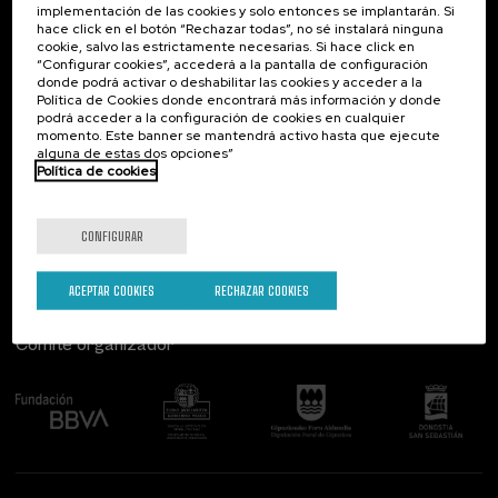
implementación de las cookies y solo entonces se implantarán. Si
Contacto
De interés...
hace click en el botón “Rechazar todas”, no sé instalará ninguna
cookie, salvo las estrictamente necesarias. Si hace click en
Palacio Miramar
Actividades anteriores
“Configurar cookies”, accederá a la pantalla de configuración
Paseo de Miraconcha, 48
donde podrá activar o deshabilitar las cookies y acceder a la
20007 Donostia / San Sebastián
Política de Cookies donde encontrará más información y donde
Gipuzkoa, Spain
podrá acceder a la configuración de cookies en cualquier
momento. Este banner se mantendrá activo hasta que ejecute
alguna de estas dos opciones”
Contacta con nosotros
Política de cookies
Síguenos
CONFIGURAR
ACEPTAR COOKIES
RECHAZAR COOKIES
Comité organizador