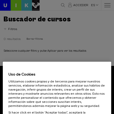
ACCEDER
ES
Buscador de cursos
Filtros
0 resultados
Borrar filtros
Seleccione cualquier filtro y pulse Aplicar para ver los resultados
Uso de Cookies
Suscríbete a nuestro boletín
Utilizamos cookies propias y de terceros para mejorar nuestros
servicios, elaborar información estadística, analizar sus hábitos de
Inscríbete para ser el primero/a en recibir las
navegación, inferir grupos de interés, crear un perfil de sus
novedades de UIK.
intereses y mostrarle anuncios relevantes en otros sitios. Esto nos
permite personalizar el contenido que ofrecemos y obtener
información sobre qué secciones suscitan interés,
Suscribirse
permitiéndonos además mejorar la página web y su seguridad.
Si hace click en el botón “Aceptar todas”, aceptará la