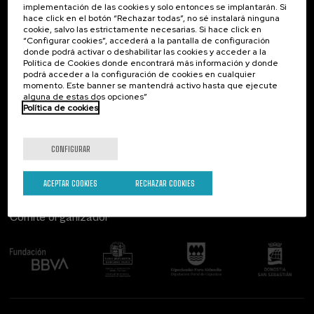
implementación de las cookies y solo entonces se implantarán. Si
Contacto
De interés...
hace click en el botón “Rechazar todas”, no sé instalará ninguna
cookie, salvo las estrictamente necesarias. Si hace click en
Palacio Miramar
Actividades anteriores
“Configurar cookies”, accederá a la pantalla de configuración
Paseo de Miraconcha, 48
donde podrá activar o deshabilitar las cookies y acceder a la
20007 Donostia / San Sebastián
Política de Cookies donde encontrará más información y donde
Gipuzkoa, Spain
podrá acceder a la configuración de cookies en cualquier
momento. Este banner se mantendrá activo hasta que ejecute
alguna de estas dos opciones”
Contacta con nosotros
Política de cookies
Síguenos
CONFIGURAR
ACEPTAR COOKIES
RECHAZAR COOKIES
Comité organizador