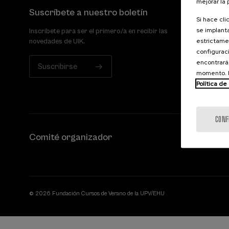
mejorar la
Suscríbete a nuestro boletín
Si hace cli
se implanta
Inscríbete para ser el primero/a en recibir las
estrictamen
novedades de UIK.
configuraci
encontrará
Suscribirse
momento. E
Política de
CONF
Comité organizador
© 2026 Fundación Cursos de Verano de la UPV/EHU