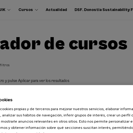
UIK
Cursos
Actualidad
DSF. Donostia Sustainability
ador de cursos
filtros
ro y pulse Aplicar para ver los resultados
ookies
cookies propias y de terceros para mejorar nuestros servicios, elaborar inform
, analizar sus hábitos de navegación, inferir grupos de interés, crear un perfil 
 mostrarle anuncios relevantes en otros sitios. Esto nos permite personalizar 
mos y obtener información sobre qué secciones suscitan interés, permitién