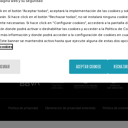
 página web y su seguridad.
Contacto
De interés...
ck en el botón “Aceptar todas”, aceptará la implementación de las cookies y s
rán. Si hace click en el botón “Rechazar todas”, no sé instalará ninguna cookie,
Palacio Miramar
Actividades ante
te necesarias. Si hace click en “Configurar cookies”, accederá a la pantalla 
Paseo de Miraconcha, 48
ón donde podrá activar o deshabilitar las cookies y acceder a la Política de 
20007 Donostia / San Sebastián
Gipuzkoa, Spain
 más información y donde podrá acceder a la configuración de cookies en cua
ste banner se mantendrá activo hasta que ejecute alguna de estas dos opc
Contacta con nosotros
 cookies
IGURAR
ACEPTAR COOKIES
RECHAZAR
Política de privacidad
Declaración de privacidad extendida
Política de cookie