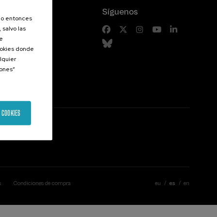
Síguenos
olo entonces
 salvo las
riores
de
Cookies donde
lquier
iones”
 COOKIES
s
Condiciones de compra
eu
es
en