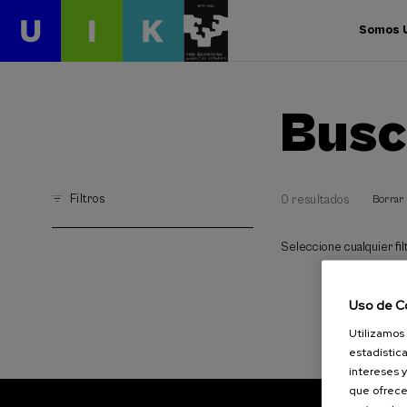
Somos 
Busc
Filtros
0 resultados
Borrar 
Seleccione cualquier filt
Uso de C
Utilizamos 
estadística
intereses y
que ofrece