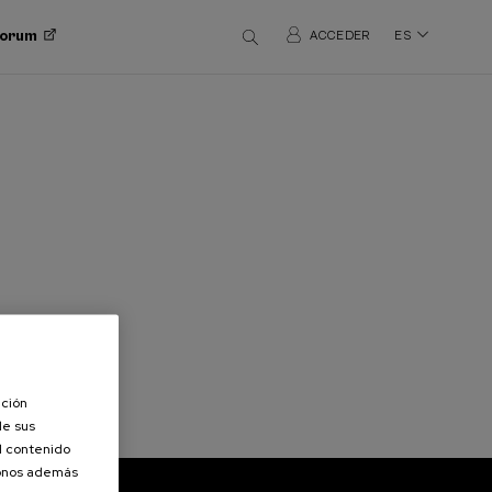
 Forum
ACCEDER
ES
ación
de sus
el contenido
donos además