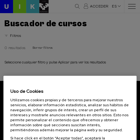
ACCEDER
ES
Buscador de cursos
Filtros
0 resultados
Borrar filtros
Seleccione cualquier filtro y pulse Aplicar para ver los resultados
Uso de Cookies
Suscríbete a nuestro boletín
Utilizamos cookies propias y de terceros para mejorar nuestros
servicios, elaborar información estadística, analizar sus hábitos de
Inscríbete para ser el primero/a en recibir las
navegación, inferir grupos de interés, crear un perfil de sus
novedades de UIK.
intereses y mostrarle anuncios relevantes en otros sitios. Esto nos
permite personalizar el contenido que ofrecemos y obtener
información sobre qué secciones suscitan interés,
Suscribirse
permitiéndonos además mejorar la página web y su seguridad.
Si hace click en el botón “Aceptar todas”, aceptará la