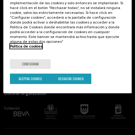
implementación de las cookies y solo entonces se implantarán. Si
Contacto
De interés...
hace click en el botón “Rechazar todas”, no sé instalará ninguna
cookie, salvo las estrictamente necesarias. Si hace click en
Palacio Miramar
Actividades anteriores
“Configurar cookies”, accederá a la pantalla de configuración
Paseo de Miraconcha, 48
donde podrá activar o deshabilitar las cookies y acceder a la
20007 Donostia / San Sebastián
Política de Cookies donde encontrará más información y donde
Gipuzkoa, Spain
podrá acceder a la configuración de cookies en cualquier
momento. Este banner se mantendrá activo hasta que ejecute
alguna de estas dos opciones”
Contacta con nosotros
Política de cookies
Síguenos
CONFIGURAR
ACEPTAR COOKIES
RECHAZAR COOKIES
Comité organizador