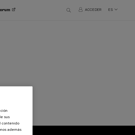
 Forum
ACCEDER
ES
ación
de sus
el contenido
donos además