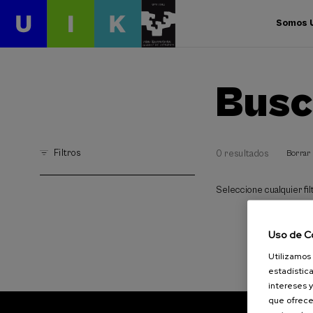
Somos 
Busc
Filtros
0 resultados
Borrar 
Seleccione cualquier filt
Uso de C
Utilizamos 
estadística
intereses y
que ofrece