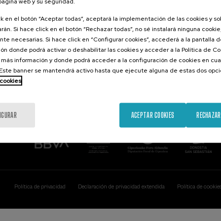
 página web y su seguridad.
Contacto
De interés...
ck en el botón “Aceptar todas”, aceptará la implementación de las cookies y s
rán. Si hace click en el botón “Rechazar todas”, no sé instalará ninguna cookie,
Palacio Miramar
Actividades ante
te necesarias. Si hace click en “Configurar cookies”, accederá a la pantalla 
Paseo de Miraconcha, 48
ón donde podrá activar o deshabilitar las cookies y acceder a la Política de 
20007 Donostia / San Sebastián
Gipuzkoa, Spain
 más información y donde podrá acceder a la configuración de cookies en cua
ste banner se mantendrá activo hasta que ejecute alguna de estas dos opc
Contacta con nosotros
 cookies
IGURAR
ACEPTAR COOKIES
RECHAZAR
Política de privacidad
Declaración de privacidad extendida
Política de cookie