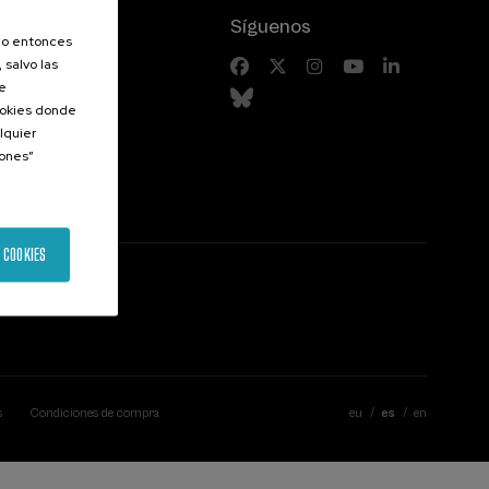
Síguenos
olo entonces
 salvo las
riores
de
Cookies donde
lquier
iones”
 COOKIES
s
Condiciones de compra
eu
es
en