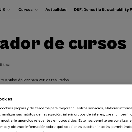
UIK
Cursos
Actualidad
DSF. Donostia Sustainability
ador de cursos
filtros
ro y pulse Aplicar para ver los resultados
ookies
cookies propias y de terceros para mejorar nuestros servicios, elaborar inform
, analizar sus hábitos de navegación, inferir grupos de interés, crear un perfil 
 mostrarle anuncios relevantes en otros sitios. Esto nos permite personalizar 
mos y obtener información sobre qué secciones suscitan interés, permitién