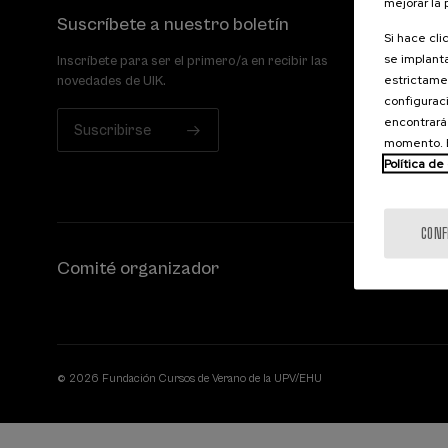
mejorar la
Suscríbete a nuestro boletín
Si hace cli
se implanta
Inscríbete para ser el primero/a en recibir las
estrictamen
novedades de UIK.
configuraci
encontrará
Suscribirse
momento. E
Política de
CONF
Comité organizador
© 2026 Fundación Cursos de Verano de la UPV/EHU