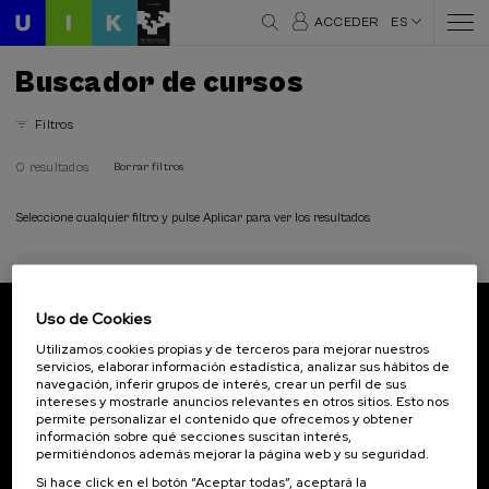
ACCEDER
ES
Buscador de cursos
Filtros
0 resultados
Borrar filtros
Seleccione cualquier filtro y pulse Aplicar para ver los resultados
Uso de Cookies
Suscríbete a nuestro boletín
Utilizamos cookies propias y de terceros para mejorar nuestros
servicios, elaborar información estadística, analizar sus hábitos de
Inscríbete para ser el primero/a en recibir las
navegación, inferir grupos de interés, crear un perfil de sus
novedades de UIK.
intereses y mostrarle anuncios relevantes en otros sitios. Esto nos
permite personalizar el contenido que ofrecemos y obtener
información sobre qué secciones suscitan interés,
Suscribirse
permitiéndonos además mejorar la página web y su seguridad.
Si hace click en el botón “Aceptar todas”, aceptará la