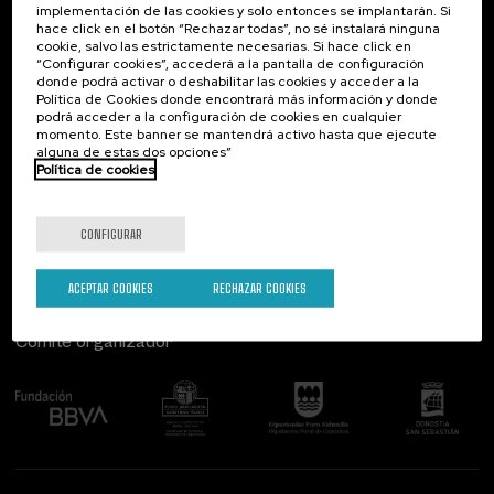
implementación de las cookies y solo entonces se implantarán. Si
Contacto
De interés...
hace click en el botón “Rechazar todas”, no sé instalará ninguna
cookie, salvo las estrictamente necesarias. Si hace click en
Palacio Miramar
Actividades anteriores
“Configurar cookies”, accederá a la pantalla de configuración
Paseo de Miraconcha, 48
donde podrá activar o deshabilitar las cookies y acceder a la
20007 Donostia / San Sebastián
Política de Cookies donde encontrará más información y donde
Gipuzkoa, Spain
podrá acceder a la configuración de cookies en cualquier
momento. Este banner se mantendrá activo hasta que ejecute
alguna de estas dos opciones”
Contacta con nosotros
Política de cookies
Síguenos
CONFIGURAR
ACEPTAR COOKIES
RECHAZAR COOKIES
Comité organizador