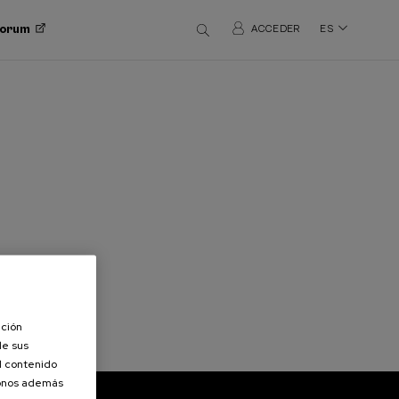
 Forum
ACCEDER
ES
ación
de sus
el contenido
donos además