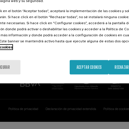
 página web y su seguridad.
Contacto
De interés...
ck en el botón “Aceptar todas”, aceptará la implementación de las cookies y s
rán. Si hace click en el botón “Rechazar todas”, no sé instalará ninguna cookie,
Palacio Miramar
Actividades ante
te necesarias. Si hace click en “Configurar cookies”, accederá a la pantalla 
Paseo de Miraconcha, 48
ón donde podrá activar o deshabilitar las cookies y acceder a la Política de 
20007 Donostia / San Sebastián
Gipuzkoa, Spain
 más información y donde podrá acceder a la configuración de cookies en cua
ste banner se mantendrá activo hasta que ejecute alguna de estas dos opc
Contacta con nosotros
 cookies
IGURAR
ACEPTAR COOKIES
RECHAZAR
Política de privacidad
Declaración de privacidad extendida
Política de cookie