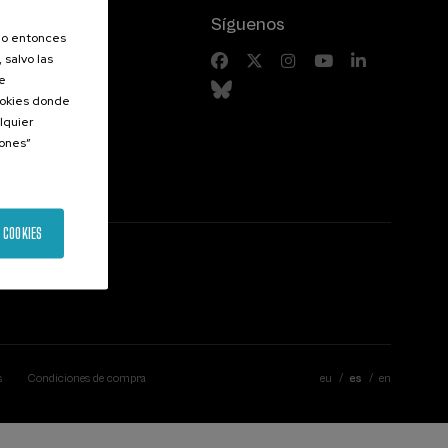
Síguenos
olo entonces
 salvo las
riores
de
Cookies donde
lquier
iones”
 COOKIES
s
Condiciones de compra
eu
es
en