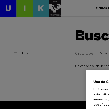
Somos 
Busc
Filtros
0 resultados
Borrar 
Seleccione cualquier filt
Uso de C
Utilizamos 
estadística
intereses y
que ofrece