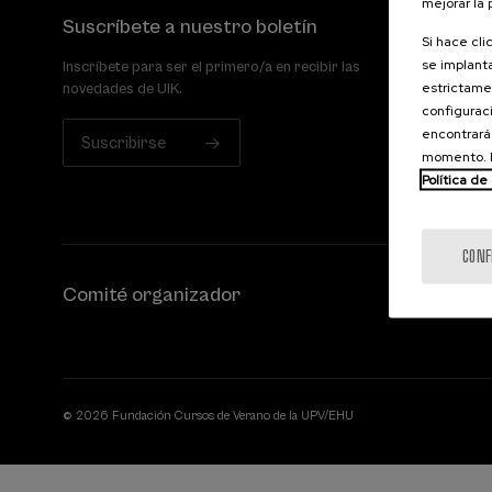
mejorar la
Suscríbete a nuestro boletín
Si hace cli
se implanta
Inscríbete para ser el primero/a en recibir las
estrictamen
novedades de UIK.
configuraci
encontrará
Suscribirse
momento. E
Política de
CONF
Comité organizador
© 2026 Fundación Cursos de Verano de la UPV/EHU