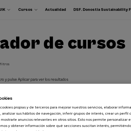
UIK
Cursos
Actualidad
DSF. Donostia Sustainability
ador de cursos
filtros
ro y pulse Aplicar para ver los resultados
ookies
cookies propias y de terceros para mejorar nuestros servicios, elaborar inform
, analizar sus hábitos de navegación, inferir grupos de interés, crear un perfil 
 mostrarle anuncios relevantes en otros sitios. Esto nos permite personalizar 
mos y obtener información sobre qué secciones suscitan interés, permitién