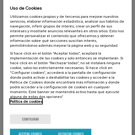
y neonatal
Uso de Cookies
.
20 h.
Español
Euskera
Utilizamos cookies propias y de terceros para mejorar nuestros
servicios, elaborar información estadística, analizar sus hábitos de
navegación, inferir grupos de interés, crear un perfil de sus
22 €
DESDE
...
Últimas
Gratuito
Fecha
Lista
Plazo
intereses y mostrarle anuncios relevantes en otros sitios. Esto nos
plazas
pasada
de
de
permite personalizar el contenido que ofrecemos y obtener
espera
matrícula
finalizado
información sobre qué secciones suscitan interés,
permitiéndonos además mejorar la página web y su seguridad.
Si hace click en el botón “Aceptar todas”, aceptará la
implementación de las cookies y solo entonces se implantarán. Si
hace click en el botón “Rechazar todas”, no sé instalará ninguna
cookie, salvo las estrictamente necesarias. Si hace click en
“Configurar cookies”, accederá a la pantalla de configuración
donde podrá activar o deshabilitar las cookies y acceder a la
Política de Cookies donde encontrará más información y donde
podrá acceder a la configuración de cookies en cualquier
momento. Este banner se mantendrá activo hasta que ejecute
alguna de estas dos opciones”
COMUNICACIÓN
SOCIEDAD
LINGÜÍSTICA Y LITERATURA
Política de cookies
CURSO DE VERANO
CONFIGURAR
18. SEP
-
19. SEP, 2026
Categorías diagnósticas y perfiles
funcionales en la población infantil con
ACEPTAR COOKIES
RECHAZAR COOKIES