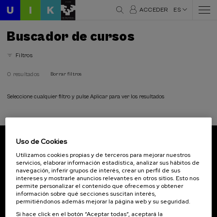
ACCEDER
ES
Buscador de cursos
Filtros
0 resultados
Borrar filtros
Seleccione cualquier filtro y pulse Aplicar para ver los resultados
Uso de Cookies
Suscríbete a nuestro boletín
Utilizamos cookies propias y de terceros para mejorar nuestros
servicios, elaborar información estadística, analizar sus hábitos de
Inscríbete para ser el primero/a en recibir las
navegación, inferir grupos de interés, crear un perfil de sus
novedades de UIK.
intereses y mostrarle anuncios relevantes en otros sitios. Esto nos
permite personalizar el contenido que ofrecemos y obtener
información sobre qué secciones suscitan interés,
Suscribirse
permitiéndonos además mejorar la página web y su seguridad.
Si hace click en el botón “Aceptar todas”, aceptará la