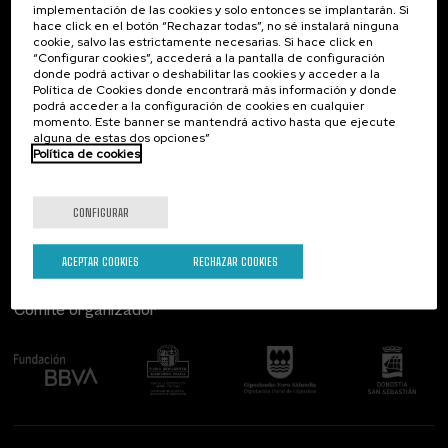
implementación de las cookies y solo entonces se implantarán. Si
Contacto
De interés...
hace click en el botón “Rechazar todas”, no sé instalará ninguna
cookie, salvo las estrictamente necesarias. Si hace click en
Palacio Miramar
Actividades anteriores
“Configurar cookies”, accederá a la pantalla de configuración
Paseo de Miraconcha, 48
donde podrá activar o deshabilitar las cookies y acceder a la
20007 Donostia / San Sebastián
Política de Cookies donde encontrará más información y donde
Gipuzkoa, Spain
podrá acceder a la configuración de cookies en cualquier
momento. Este banner se mantendrá activo hasta que ejecute
alguna de estas dos opciones”
Contacta con nosotros
Política de cookies
Síguenos
CONFIGURAR
ACEPTAR COOKIES
RECHAZAR COOKIES
Comité organizador