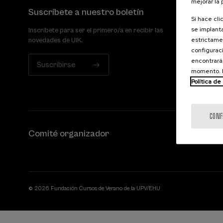
mejorar la
Suscríbete a nuestro boletín
Si hace cli
se implanta
Inscríbete para ser el primero/a en recibir las
estrictamen
novedades de UIK.
configuraci
encontrará
Suscribirse
momento. E
Política de
CONF
Comité organizador
© 2026 Fundación Cursos de Verano de la UPV/EHU