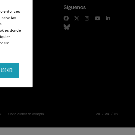
Síguenos
olo entonces
 salvo las
riores
de
Cookies donde
lquier
iones”
 COOKIES
s
Condiciones de compra
eu
es
en