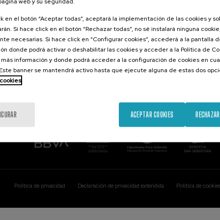
 página web y su seguridad.
Contacto
De interés...
ck en el botón “Aceptar todas”, aceptará la implementación de las cookies y s
rán. Si hace click en el botón “Rechazar todas”, no sé instalará ninguna cookie,
Palacio Miramar
Actividades ante
te necesarias. Si hace click en “Configurar cookies”, accederá a la pantalla 
Paseo de Miraconcha, 48
ón donde podrá activar o deshabilitar las cookies y acceder a la Política de 
20007 Donostia / San Sebastián
Gipuzkoa, Spain
 más información y donde podrá acceder a la configuración de cookies en cua
ste banner se mantendrá activo hasta que ejecute alguna de estas dos opc
Contacta con nosotros
 cookies
IGURAR
ACEPTAR COOKIES
RECHAZAR
Política de privacidad
Declaración de privacidad extendida
Política de cookie