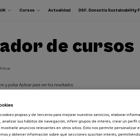
UIK
Cursos
Actualidad
DSF. Donostia Sustainability
ador de cursos
filtros
ro y pulse Aplicar para ver los resultados
ookies
cookies propias y de terceros para mejorar nuestros servicios, elaborar inform
, analizar sus hábitos de navegación, inferir grupos de interés, crear un perfil 
 mostrarle anuncios relevantes en otros sitios. Esto nos permite personalizar 
mos y obtener información sobre qué secciones suscitan interés, permitién