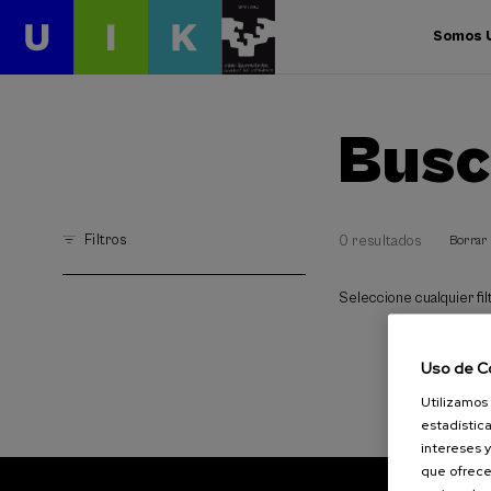
Somos 
Busc
Filtros
0 resultados
Borrar 
Seleccione cualquier filt
Uso de C
Utilizamos 
estadística
intereses y
que ofrece