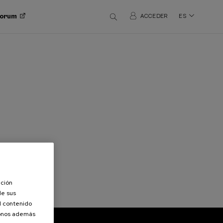
 Forum
ACCEDER
ES
ación
de sus
el contenido
donos además