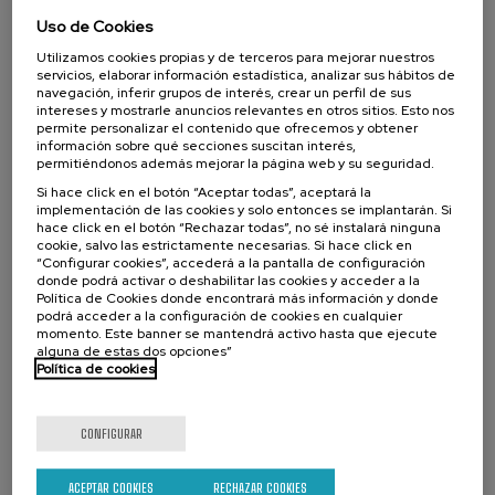
Uso de Cookies
Utilizamos cookies propias y de terceros para mejorar nuestros
28. Oct, 2021
servicios, elaborar información estadística, analizar sus hábitos de
navegación, inferir grupos de interés, crear un perfil de sus
intereses y mostrarle anuncios relevantes en otros sitios. Esto nos
permite personalizar el contenido que ofrecemos y obtener
ETIQUETAS
información sobre qué secciones suscitan interés,
NOTICIAS
permitiéndonos además mejorar la página web y su seguridad.
Si hace click en el botón “Aceptar todas”, aceptará la
COMPARTIR
implementación de las cookies y solo entonces se implantarán. Si
hace click en el botón “Rechazar todas”, no sé instalará ninguna
cookie, salvo las estrictamente necesarias. Si hace click en
“Configurar cookies”, accederá a la pantalla de configuración
donde podrá activar o deshabilitar las cookies y acceder a la
Otras noticias de interés
Política de Cookies donde encontrará más información y donde
podrá acceder a la configuración de cookies en cualquier
momento. Este banner se mantendrá activo hasta que ejecute
alguna de estas dos opciones”
Política de cookies
CONFIGURAR
ACEPTAR COOKIES
RECHAZAR COOKIES