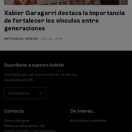
Xabier Garagorri destaca la importancia
de fortalecer los vínculos entre
generaciones
ARTÍCULOS
,
VÍDEOS
28. JUL, 2026
Suscríbete a nuestro boletín
Inscríbete para ser el primero/a en recibir las
novedades de UIK.
Suscribirse
Contacto
De interés...
Palacio Miramar
Actividades anteriores
Paseo de Miraconcha, 48
20007 Donostia / San Sebastián