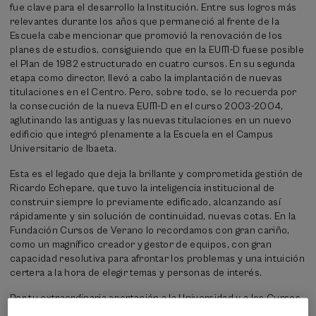
fue clave para el desarrollo la Institución. Entre sus logros más
relevantes durante los años que permaneció al frente de la
Escuela cabe mencionar que promovió la renovación de los
planes de estudios, consiguiendo que en la EUITI-D fuese posible
el Plan de 1982 estructurado en cuatro cursos. En su segunda
etapa como director, llevó a cabo la implantación de nuevas
titulaciones en el Centro. Pero, sobre todo, se lo recuerda por
la consecución de la nueva EUITI-D en el curso 2003-2004,
aglutinando las antiguas y las nuevas titulaciones en un nuevo
edificio que integró plenamente a la Escuela en el Campus
Universitario de Ibaeta.
Esta es el legado que deja la brillante y comprometida gestión de
Ricardo Echepare, que tuvo la inteligencia institucional de
construir siempre lo previamente edificado, alcanzando así
rápidamente y sin solución de continuidad, nuevas cotas. En la
Fundación Cursos de Verano lo recordamos con gran cariño,
como un magnífico creador y gestor de equipos, con gran
capacidad resolutiva para afrontar los problemas y una intuición
certera a la hora de elegir temas y personas de interés.
Por tu extraordinaria aportación a la Universidad y a los Cursos
de Verano, y por tu gran humanidad, siempre te recordaremos.