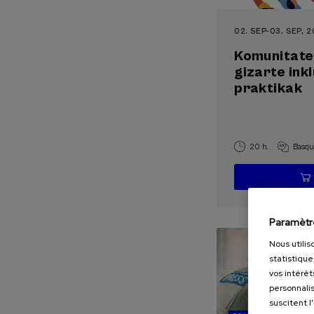
02. SEP
-
03. SEP, 
Komunitate
gizarte ink
praktikak
20 h.
Basqu
Paramètr
Nous utilis
statistique
vos intérêt
personnalis
suscitent l