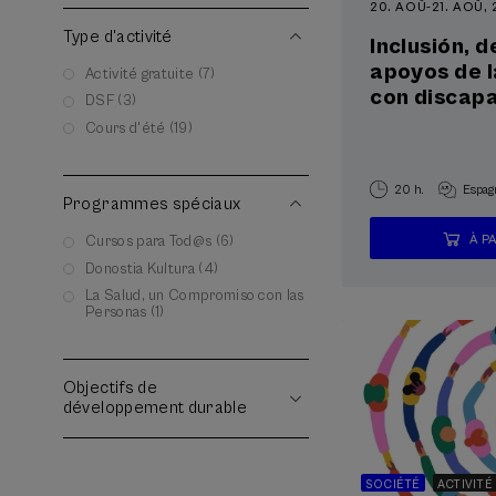
20. AOÛ
-
21. AOÛ,
Type d'activité
Inclusión, 
apoyos de 
Activité gratuite (7)
con discap
DSF (3)
Cours d'été (19)
20 h.
Espag
Programmes spéciaux
Cursos para Tod@s (6)
À P
Donostia Kultura (4)
La Salud, un Compromiso con las
Personas (1)
Objectifs de
développement durable
SOCIÉTÉ
ACTIVITÉ