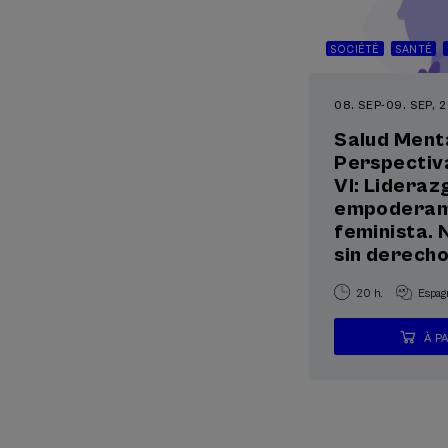
SOCIÉTÉ
SANTÉ
08. SEP
-
09. SEP, 
Salud Ment
Perspectiv
VI: Lideraz
empoderam
feminista. 
sin derech
20 h.
Espag
À P