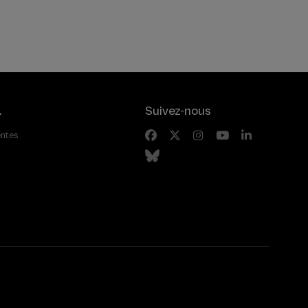
nte
.
Suivez-nous
entes