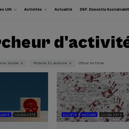
es UIK
Activités
Actualité
DSF. Donostia Sustainabil
cheur d'activit
ine: Société
Modalite: En personne
Effacer les filtres
SANTÉ
COURS D'ÉTÉ
SOCIÉTÉ
HISTOIRE
COURS D'ÉTÉ