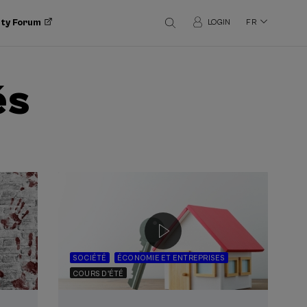
ity Forum
LOGIN
FR
és
SOCIÉTÉ
ÉCONOMIE ET ENTREPRISES
COURS D'ÉTÉ