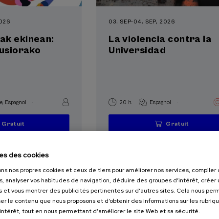
2026
03. SEP
-
04. SEP, 2026
ak ekinean:
La violencia contra la
lusiorako
Universidad
.
.
e
Espagnol
20 h.
Espagnol
Gratuit
Gratuit
...
Dernières
Gratuit
Date
Liste
Période
...
Dernières
Gratuit
Date
Liste
Période
places
passée
d'attente
d'inscription
places
passée
d'attente
d'inscription
terminée
terminée
es des cookies
ons nos propres cookies et ceux de tiers pour améliorer nos services, compile
s, analyser vos habitudes de navigation, déduire des groupes d’intérêt, créer u
s et vous montrer des publicités pertinentes sur d’autres sites. Cela nous pe
er le contenu que nous proposons et d’obtenir des informations sur les rubriq
’intérêt, tout en nous permettant d’améliorer le site Web et sa sécurité.