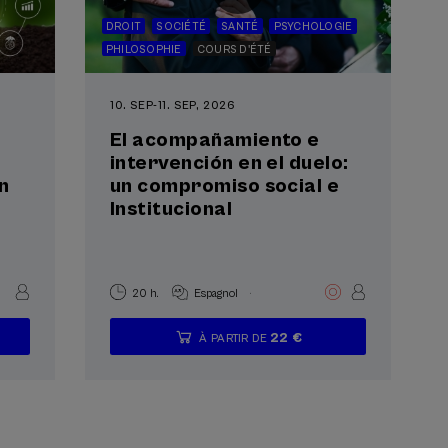
DROIT
SOCIÉTÉ
SANTÉ
PSYCHOLOGIE
PHILOSOPHIE
COURS D'ÉTÉ
10. SEP
-
11. SEP, 2026
El acompañamiento e
intervención en el duelo:
n
un compromiso social e
Institucional
.
20 h.
Espagnol
22 €
À PARTIR DE
...
Dernières
Gratuit
Date
Liste
Période
places
passée
d'attente
d'inscription
terminée