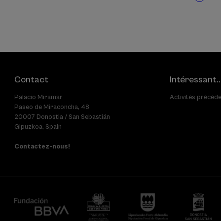
Page
Page
Page
Pagination
courante
suiva
Contact
Intéressant..
Palacio Miramar
Activités précéd
Paseo de Miraconcha, 48
20007 Donostia / San Sebastián
Gipuzkoa, Spain
Contactez-nous!