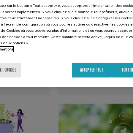
SOCIÉTÉ
HISTOIRE
SOCIÉTÉ
SANTÉ
VIEILLISSEMENT
quez sur le bouton « Tout accepter », vous accepterez l'implantation des cooki
ÉGALITÉ
ACTIVITÉ GRATUITE
COURS 
'ils seront implémentés. Si vous cliquez sur le bouton « Tout refuser », aucun 
ormis ceux strictement nécessaires. Si vous cliquez sur « Configurer les cookies
à l'écran de configuration où vous pourrez activer ou désactiver les cookies 
026
07. SEP
-
08. SEP, 2026
e de Cookies où vous trouverez plus d'informations et où vous pourrez accéder
uerra: jóvenes
Ecosistemas Locales:
 des cookies à tout moment. Cette bannière restera active jusqu'à ce que v
desinformación
Cuidados, Inclusión y
es deux options »
Bienestar Emocional
rmations
.
.
20 h.
Espagnol
ol
Anglais
ER COOKIES
ACCEPTER TOUS
TOUT R
Liste d'attente
25 €
Gratuit
ARTIR DE
...
Dernières
Gratuit
Date
Période
...
Dernières
Gratuit
Date
Liste
Période
places
passée
d'inscription
places
passée
d'attente
d'inscription
terminée
terminée