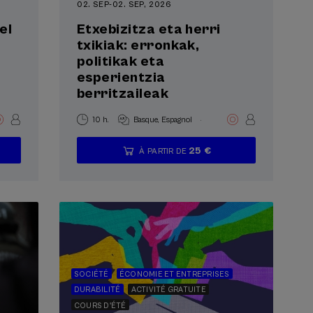
02. SEP
-
02. SEP, 2026
el
Etxebizitza eta herri
txikiak: erronkak,
politikak eta
esperientzia
berritzaileak
.
10 h.
Basque
Espagnol
25 €
À PARTIR DE
...
Dernières
Gratuit
Date
Liste
Période
places
passée
d'attente
d'inscription
terminée
SOCIÉTÉ
ÉCONOMIE ET ENTREPRISES
DURABILITÉ
ACTIVITÉ GRATUITE
COURS D'ÉTÉ