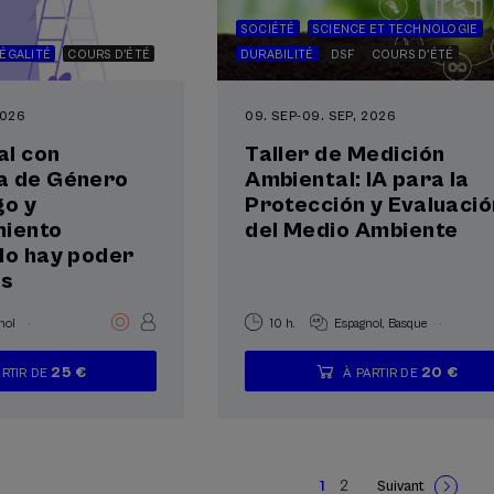
SOCIÉTÉ
SCIENCE ET TECHNOLOGIE
ÉGALITÉ
COURS D'ÉTÉ
DURABILITÉ
DSF
COURS D'ÉTÉ
2026
09. SEP
-
09. SEP, 2026
al con
Taller de Medición
a de Género
Ambiental: IA para la
go y
Protección y Evaluació
iento
del Medio Ambiente
No hay poder
os
.
.
nol
10 h.
Espagnol
Basque
25 €
20 €
ARTIR DE
À PARTIR DE
...
Dernières
Gratuit
Date
Liste
Période
...
Dernières
Gratuit
Date
Liste
Période
places
passée
d'attente
d'inscription
places
passée
d'attente
d'inscription
terminée
terminée
1
2
Suivant