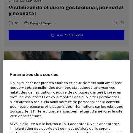
07. SEP
-
08. SEP, 2026
Visibilizando el duelo gestacional, perinatal
y neonatal
.
20 h.
Espagnol
Basque
22 €
À PARTIR DE
...
Dernières
Gratuit
Date
Liste
Période
places
passée
d'attente
d'inscription
terminée
Paramètres des cookies
Nous utilisons nos propres cookies et ceux de tiers pour améliorer
nos services, compiler des données statistiques, analyser vos
habitudes de navigation, déduire des groupes d’intérêt, créer un
profil de vos intérêts et vous montrer des publicités pertinentes
sur d’autres sites. Cela nous permet de personnaliser le contenu
que nous proposons et d’obtenir des informations sur les rubriques
DROIT
SOCIÉTÉ
SANTÉ
PSYCHOLOGIE
PHILOSOPHIE
qui suscitent l’intérêt, tout en nous permettant d’améliorer le site
COURS D'ÉTÉ
Web et sa sécurité.
Si vous cliquez sur le bouton « Tout accepter », vous accepterez
10. SEP
-
11. SEP, 2026
l'implantation des cookies et ce n'est qu'alors qu'ils seront