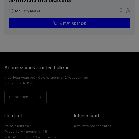
artifiziala eta osasuna
.
10 h.
Basque
12 €
À PARTIR DE
...
Dernières
Gratuit
Date
Liste
Période
places
passée
d'attente
d'inscription
terminée
Abonnez-vous à notre bulletin
Inscrivez-vous pour être le premier à recevoir les
actualités de l'UIK.
S'abonner
Contact
Intéressant...
Palacio Miramar
Activités précédentes
Paseo de Miraconcha, 48
20007 Donostia / San Sebastián