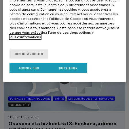
implémentés. Si vous cliquez sur le bouton « Tout refuser », aucun
El acompañamiento e intervención en el
cookie ne sera installé, hormis ceux strictement nécessaires. Si
duelo: un compromiso social e Institucional
vous cliquez sur « Configurer les cookies », vous accéderez à
l'écran de configuration où vous pourrez activer ou désactiver les
.
20 h.
Espagnol
cookies et accéder à la Politique de Cookies où vous trouverez
plus d'informations et où vous pourrez accéder aux paramètres
des cookies à tout moment. Cette bannière restera active jusqu'à
22 €
À PARTIR DE
...
Dernières
Gratuit
Date
Liste
Période
ce que vous exécutiez l'une de ces deux options »
places
passée
d'attente
d'inscription
Plus d'informations
terminée
CONFIGURER COOKIES
ACCEPTER TOUS
TOUT REFUSER
SCIENCE ET TECHNOLOGIE
SANTÉ
LINGUISTIQUE ET LITTÉRATURE
COURS D'ÉTÉ
11. SEP
-
11. SEP, 2026
Osasuna eta hizkuntza IX: Euskara, adimen