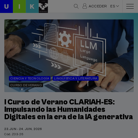
ACCEDER
ES
CIENCIA Y TECNOLOGÍA
LINGÜÍSTICA Y LITERATURA
CURSO DE VERANO
I Curso de Verano CLARIAH-ES:
Impulsando las Humanidades
Digitales en la era de la IA generativa
23.JUN - 24. JUN, 2026
Cód. Z03-26