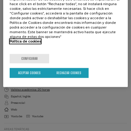
hace click en el botón “Rechazar todas”, no sé instalará ninguna
cookie, salvo las estrictamente necesarias. Si hace click en
Colabora
“Configurar cookies”, accederá a la pantalla de configuración
donde podrá activar o deshabilitar las cookies y acceder a la
Política de Cookies donde encontrará más información y donde
podrá acceder a la configuración de cookies en cualquier
momento. Este banner se mantendrá activo hasta que ejecute
alguna de estas dos opciones”
Política de cookies
Lista
Fecha pasada
Plazo de matricula finalizado
de
CONFIGURAR
espera
Director/a
del
curso
DIRECTOR/A DEL CURSO
German Rigau Claramunt
ACEPTAR COOKIES
RECHAZAR COOKIES
Centro HiTZ (UPV/EHU)
Validez académica: 20 horas
Español
Inglés
Presencial
Web
Youtube
Youtube
ÁREAS TEMÁTICAS