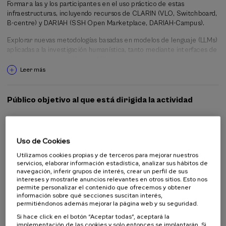
Formar a las y los participantes en el uso práctico de estas
infraestructuras, incluyendo recursos de CLARIN (VLO, Switchboard,
B-centre) y DARIAH (SSH Open Marketplace, DARIAH-Campus).
Explorar nuevas metodologías basadas en modelos de lenguaje (LLMs)
aplicadas a la investigación humanística, tanto mediante interfaces de
chat como programación con APIs.
Leer más
Impulsar la comunidad CLARIAH-ES y fortalecer la conexión entre
investigadores, docentes y estudiantes en el ámbito de las
humanidades digitales.
Público objetivo al que está dirigida la actividad
Alumnado universitario
Profesorado
Profesionales
Uso de Cookies
Utilizamos cookies propias y de terceros para mejorar nuestros
servicios, elaborar información estadística, analizar sus hábitos de
navegación, inferir grupos de interés, crear un perfil de sus
Organiza
intereses y mostrarle anuncios relevantes en otros sitios. Esto nos
permite personalizar el contenido que ofrecemos y obtener
información sobre qué secciones suscitan interés,
permitiéndonos además mejorar la página web y su seguridad.
Si hace click en el botón “Aceptar todas”, aceptará la
implementación de las cookies y solo entonces se implantarán. Si