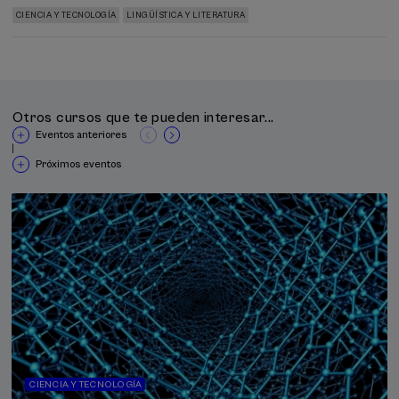
CIENCIA Y TECNOLOGÍA
LINGÜÍSTICA Y LITERATURA
Otros cursos que te pueden interesar...
Eventos anteriores
|
Próximos eventos
CIENCIA Y TECNOLOGÍA