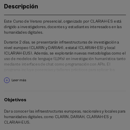
Descripción
Este Curso de Verano presencial, organizado por CLARIAH-ES está
dirigido a investigadores, docentes y estudiantes interesados en las
humanidades digitales.
Durante 2 días, se presentarán infraestructuras de investigación a
nivel europeo (CLARIN y DARIAH), estatal (CLARIAH-ES) y local
(CLARIAH-EUS). Además, se explorarán nuevas metodologías como el
uso de modelos de lenguaje (LLMs) en investigación humanística tanto
mediante interfaces de chat como programación con APIs. El
programa incluye ponencias y talleres prácticos para aplicar los
conocimientos adquiridos.
Leer más
Es necesario que los participantes traigan su propio
ordenador portátil.
Objetivos
Dar a conocer las infraestructuras europeas, nacionales y locales para
humanidades digitales, como CLARIN, DARIAH, CLARIAH-ES y
CLARIAH-EUS.