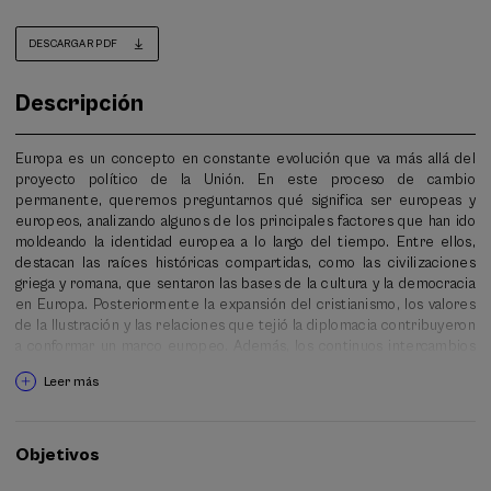
DESCARGAR PDF
Descripción
Europa es un concepto en constante evolución que va más allá del
proyecto político de la Unión. En este proceso de cambio
permanente, queremos preguntarnos qué significa ser europeas y
europeos, analizando algunos de los principales factores que han ido
moldeando la identidad europea a lo largo del tiempo. Entre ellos,
destacan las raíces históricas compartidas, como las civilizaciones
griega y romana, que sentaron las bases de la cultura y la democracia
en Europa. Posteriormente la expansión del cristianismo, los valores
de la Ilustración y las relaciones que tejió la diplomacia contribuyeron
a conformar un marco europeo. Además, los continuos intercambios
con otras regiones y las influencias recibidas de otros pueblos han
Leer más
hecho de la diversidad cultural uno de los principales valores y señas
actuales de identidad europea. A diferencia de la identidad nacional,
que a menudo aspira a homogeneizar un territorio a partir de una
cultura o una lengua, la identidad europea está íntimamente ligada a la
Objetivos
propia diversidad de culturas e identidades. Esta pluralidad es un