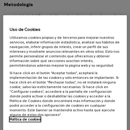
Metodología
La metodología del Curso de Verano hace hincapié en el aprendizaje
activo, la investigación crítica y el compromiso de colaboración, lo
que permite a los participantes profundizar en su comprensión de
Uso de Cookies
los asuntos de la Unión Europea y desarrollar habilidades prácticas
Utilizamos cookies propias y de terceros para mejorar nuestros
para hacer frente a los complejos desafíos mundiales.
servicios, elaborar información estadística, analizar sus hábitos de
navegación, inferir grupos de interés, crear un perfil de sus
intereses y mostrarle anuncios relevantes en otros sitios. Esto nos
permite personalizar el contenido que ofrecemos y obtener
Organiza
información sobre qué secciones suscitan interés,
permitiéndonos además mejorar la página web y su seguridad.
Si hace click en el botón “Aceptar todas”, aceptará la
implementación de las cookies y solo entonces se implantarán. Si
hace click en el botón “Rechazar todas”, no sé instalará ninguna
cookie, salvo las estrictamente necesarias. Si hace click en
“Configurar cookies”, accederá a la pantalla de configuración
donde podrá activar o deshabilitar las cookies y acceder a la
Política de Cookies donde encontrará más información y donde
podrá acceder a la configuración de cookies en cualquier
momento. Este banner se mantendrá activo hasta que ejecute
Colabora
alguna de estas dos opciones”
Política de cookies