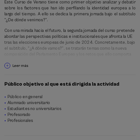
rasgo central de la identidad europea.
Este Curso de Verano tiene como primer objetivo analizar y debatir
sobre los factores que han ido perfilando la identidad europea a lo
En la actualidad, el proyecto de unión política de la actual Unión
largo del tiempo. A ello se dedica la primera jornada bajo el subtítulo
Europea (UE) contribuye a consolidar el sentimiento de identidad
“¿De dónde venimos?”.
europea a través de la paz, los valores democráticos y la prosperidad
compartida.
Con una mirada hacia el futuro, la segunda jornada del curso pretende
abordar las perspectivas políticas e institucionales que afronta la UE
Como resultado de este largo y complejo proceso, la identidad
tras las elecciones europeas de junio de 2024. Concretamente, bajo
europea sigue evolucionando, al son de la propia evolución de Europa
el subtítulo, “¿A dónde vamos?”, se tratarán temas como la nueva
y de los desafíos y oportunidades de cada momento. En el contexto
composición del Parlamento Europeo y los retos que ello comporta
de la UE, las perspectivas de futuro más inmediato vienen
en términos de prioridades de la UE para el periodo 2024-2029
determinadas por la renovación política e institucional resultante de
Leer más
las elecciones europeas del 9 de junio de este año. La nueva
Ser un lugar de encuentro entre la ciudadanía, las instituciones, los
composición del Parlamento Europeo y de la Comisión Europea
partidos políticos y la academia, poniendo en común percepciones,
marcará el rumbo y la agenda europea para los próximos cinco años
datos y argumentos.
Público objetivo al que está dirigida la actividad
que, no obstante, seguirá condicionada también por la tensión
geopolítica derivada de la invasión rusa de Ucrania.
Público en general
Alumnado universitario
Estudiantes no universitarios
Profesorado
Profesionales