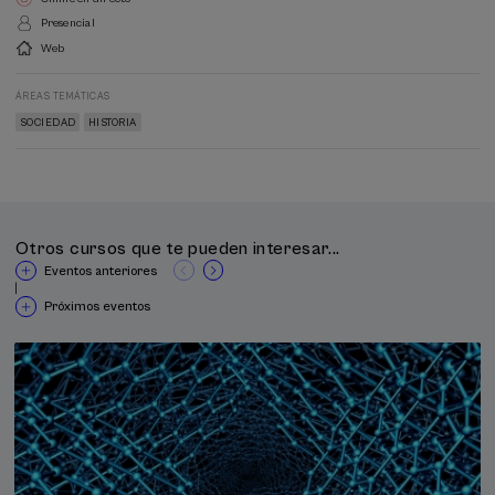
Presencial
Web
ÁREAS TEMÁTICAS
SOCIEDAD
HISTORIA
Otros cursos que te pueden interesar...
Eventos anteriores
|
Próximos eventos