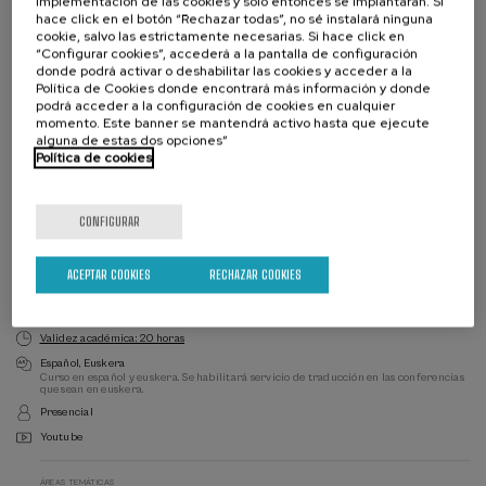
implementación de las cookies y solo entonces se implantarán. Si
hace click en el botón “Rechazar todas”, no sé instalará ninguna
cookie, salvo las estrictamente necesarias. Si hace click en
“Configurar cookies”, accederá a la pantalla de configuración
donde podrá activar o deshabilitar las cookies y acceder a la
Política de Cookies donde encontrará más información y donde
podrá acceder a la configuración de cookies en cualquier
momento. Este banner se mantendrá activo hasta que ejecute
alguna de estas dos opciones”
Política de cookies
Lista
Fecha pasada
Plazo de matricula finalizado
de
CONFIGURAR
espera
Director/a
del
curso
DIRECTOR/A DEL CURSO
ACEPTAR COOKIES
RECHAZAR COOKIES
Nere Erkiaga Laka
Hil Argi Elkartea
Validez académica: 20 horas
Español
Euskera
Curso en español y euskera. Se habilitará servicio de traducción en las conferencias
que sean en euskera.
Presencial
Youtube
ÁREAS TEMÁTICAS