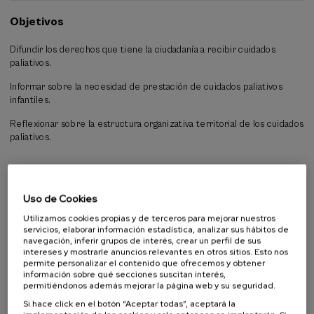
paliativos nos fortalecerá y humanizará como sociedad, evitando
muchos sufrimientos evitables.
Objetivos
El objetivo de este Curso de Verano es difundir el conocimiento
Difundir los derechos que tiene la ciudadanía a recibir cuidados
sobre los cuidados paliativos en la sociedad y dar a conocer nuestro
paliativos.
derecho como ciudadanas y ciudadanos. Se reunirán las experiencias
de personas que han podido conocer el servicio de los cuidados
Informar sobre la necesidad de prestación de cuidados paliativos
paliativos, tanto en la infancia como en la edad adulta, con el
infantiles.
conocimiento de profesionales expertos en cuidados paliativos. Y a
través de todos estos puntos de vista, se informará de los beneficios
Reflexionar sobre la estructura organizativa territorial de los cuidados
que traerá el desarrollo de los cuidados paliativos.
paliativos.
Público objetivo al que está dirigida la actividad
Uso de Cookies
Público en general
Utilizamos cookies propias y de terceros para mejorar nuestros
Alumnado universitario
servicios, elaborar información estadística, analizar sus hábitos de
navegación, inferir grupos de interés, crear un perfil de sus
Profesionales
intereses y mostrarle anuncios relevantes en otros sitios. Esto nos
permite personalizar el contenido que ofrecemos y obtener
información sobre qué secciones suscitan interés,
permitiéndonos además mejorar la página web y su seguridad.
Colabora
Si hace click en el botón “Aceptar todas”, aceptará la