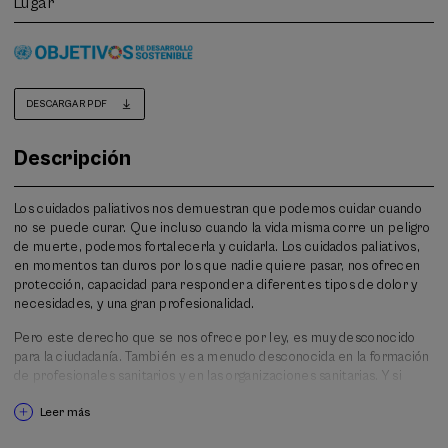
Lugar
DESCARGAR PDF
Descripción
Los cuidados paliativos nos demuestran que podemos cuidar cuando
no se puede curar. Que incluso cuando la vida misma corre un peligro
de muerte, podemos fortalecerla y cuidarla. Los cuidados paliativos,
en momentos tan duros por los que nadie quiere pasar, nos ofrecen
protección, capacidad para responder a diferentes tipos de dolor y
necesidades, y una gran profesionalidad.
Pero este derecho que se nos ofrece por ley, es muy desconocido
para la ciudadanía. También es a menudo desconocida en la formación
de profesionales sanitarios y en las organizaciones sanitarias. Y si
atendemos al cuidado infantil, los cuidados paliativos pediátricos aún
Leer más
están por desarrollar en la Comunidad Autónoma del País Vasco.
Estamos convencidas y convencidos que el desarrollo de cuidados