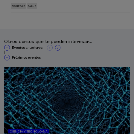
SOCIEDAD
SALUD
Otros cursos que te pueden interesar...
Eventos anteriores
|
Próximos eventos
CIENCIA Y TECNOLOGÍA