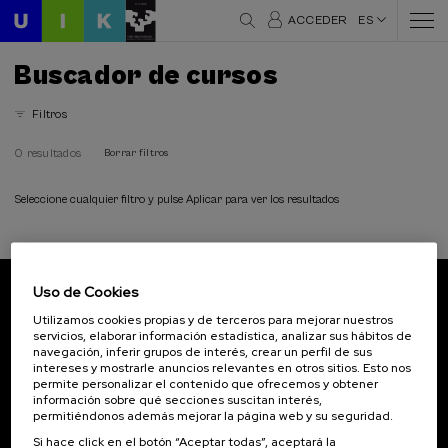
ACCEDER
ES
Buscador de cursos
Filtros
0 resultados
Borrar filtros
Seleccione cualquier filtro y pulse Aplicar para ver los resultados
Uso de Cookies
Suscríbete a nuestro boletín
Utilizamos cookies propias y de terceros para mejorar nuestros
servicios, elaborar información estadística, analizar sus hábitos de
Inscríbete para ser el primero/a en recibir las
navegación, inferir grupos de interés, crear un perfil de sus
novedades de UIK.
intereses y mostrarle anuncios relevantes en otros sitios. Esto nos
permite personalizar el contenido que ofrecemos y obtener
información sobre qué secciones suscitan interés,
Suscribirse
permitiéndonos además mejorar la página web y su seguridad.
Si hace click en el botón “Aceptar todas”, aceptará la