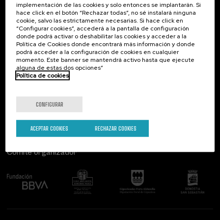
implementación de las cookies y solo entonces se implantarán. Si
Contacto
De interés...
hace click en el botón “Rechazar todas”, no sé instalará ninguna
cookie, salvo las estrictamente necesarias. Si hace click en
Palacio Miramar
Actividades anteriores
“Configurar cookies”, accederá a la pantalla de configuración
Paseo de Miraconcha, 48
donde podrá activar o deshabilitar las cookies y acceder a la
20007 Donostia / San Sebastián
Política de Cookies donde encontrará más información y donde
Gipuzkoa, Spain
podrá acceder a la configuración de cookies en cualquier
momento. Este banner se mantendrá activo hasta que ejecute
alguna de estas dos opciones”
Contacta con nosotros
Política de cookies
Síguenos
CONFIGURAR
ACEPTAR COOKIES
RECHAZAR COOKIES
Comité organizador