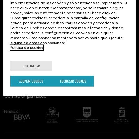
implementación de las cookies y solo entonces se implantarán. Si
Contacto
De interés...
hace click en el botón “Rechazar todas”, no sé instalará ninguna
cookie, salvo las estrictamente necesarias. Si hace click en
Palacio Miramar
Actividades anteriores
“Configurar cookies”, accederá a la pantalla de configuración
Paseo de Miraconcha, 48
donde podrá activar o deshabilitar las cookies y acceder a la
20007 Donostia / San Sebastián
Política de Cookies donde encontrará más información y donde
Gipuzkoa, Spain
podrá acceder a la configuración de cookies en cualquier
momento. Este banner se mantendrá activo hasta que ejecute
alguna de estas dos opciones”
Contacta con nosotros
Política de cookies
Síguenos
CONFIGURAR
ACEPTAR COOKIES
RECHAZAR COOKIES
Comité organizador