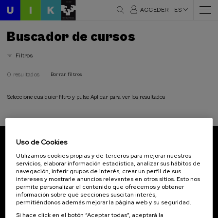
ACCEDER
ES
Buscador de cursos
Filtros
0 resultados
Borrar filtros
Seleccione cualquier filtro y pulse Aplicar para ver los resultados
Uso de Cookies
Suscríbete a nuestro boletín
Utilizamos cookies propias y de terceros para mejorar nuestros
servicios, elaborar información estadística, analizar sus hábitos de
Inscríbete para ser el primero/a en recibir las
navegación, inferir grupos de interés, crear un perfil de sus
novedades de UIK.
intereses y mostrarle anuncios relevantes en otros sitios. Esto nos
permite personalizar el contenido que ofrecemos y obtener
información sobre qué secciones suscitan interés,
Suscribirse
permitiéndonos además mejorar la página web y su seguridad.
Si hace click en el botón “Aceptar todas”, aceptará la