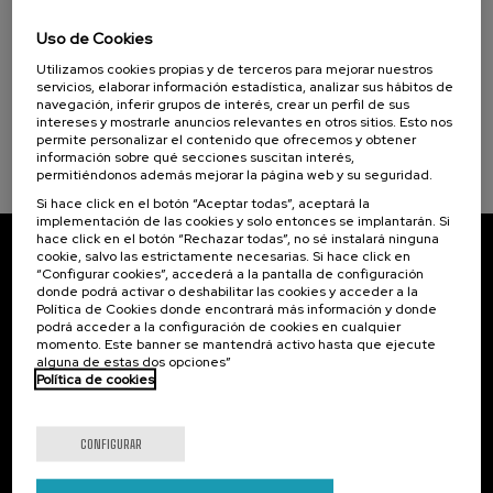
15. SEP
-
15. SEP, 2026
Cursos para Tod@s (1)
Incendios forestales ¿cómo afrontarlos? II
Uso de Cookies
.
Utilizamos cookies propias y de terceros para mejorar nuestros
10 h.
Español
Objetivos de desarrollo sostenible
servicios, elaborar información estadística, analizar sus hábitos de
navegación, inferir grupos de interés, crear un perfil de sus
25 €
DESDE
...
Últimas
Gratuito
Fecha
Lista
Plazo
intereses y mostrarle anuncios relevantes en otros sitios. Esto nos
plazas
pasada
de
de
permite personalizar el contenido que ofrecemos y obtener
espera
matrícula
información sobre qué secciones suscitan interés,
finalizado
permitiéndonos además mejorar la página web y su seguridad.
Si hace click en el botón “Aceptar todas”, aceptará la
implementación de las cookies y solo entonces se implantarán. Si
hace click en el botón “Rechazar todas”, no sé instalará ninguna
cookie, salvo las estrictamente necesarias. Si hace click en
Suscríbete a nuestro boletín
“Configurar cookies”, accederá a la pantalla de configuración
donde podrá activar o deshabilitar las cookies y acceder a la
Inscríbete para ser el primero/a en recibir las
Política de Cookies donde encontrará más información y donde
novedades de UIK.
podrá acceder a la configuración de cookies en cualquier
momento. Este banner se mantendrá activo hasta que ejecute
alguna de estas dos opciones”
Suscribirse
Política de cookies
Contacto
De interés...
CONFIGURAR
Palacio Miramar
Actividades anteriores