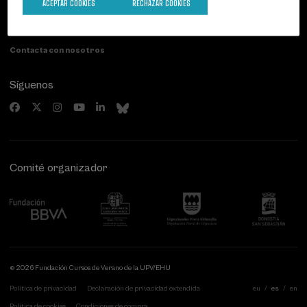
Paseo de Miraconcha, 48
ACEPTAR COOKIES
RECHAZAR COOKIES
20007 Donostia / San Sebastián
Gipuzkoa, Spain
Contacta con nosotros
Síguenos
Comité organizador
© 2026 Fundación Cursos de Verano de la UPV/EHU
Política de privacidad
Declaración de privacidad extendida
eu
es
en
Política de cookies
Condiciones de compra