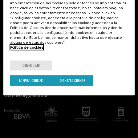
implementación de las cookies y solo entonces se implantarán. Si
Contacto
De interés...
hace click en el botón “Rechazar todas”, no sé instalará ninguna
cookie, salvo las estrictamente necesarias. Si hace click en
Palacio Miramar
Actividades anteriores
“Configurar cookies”, accederá a la pantalla de configuración
Paseo de Miraconcha, 48
donde podrá activar o deshabilitar las cookies y acceder a la
20007 Donostia / San Sebastián
Política de Cookies donde encontrará más información y donde
Gipuzkoa, Spain
podrá acceder a la configuración de cookies en cualquier
momento. Este banner se mantendrá activo hasta que ejecute
alguna de estas dos opciones”
Contacta con nosotros
Política de cookies
Síguenos
CONFIGURAR
ACEPTAR COOKIES
RECHAZAR COOKIES
Comité organizador