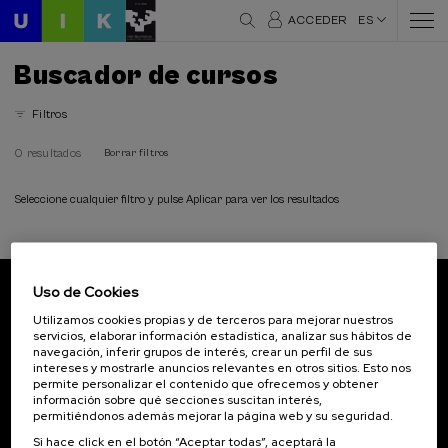
ACCEDER
ES
Buscador de cursos
Filtros
0 resultados
Borrar filtros
Seleccione cualquier filtro y pulse Aplicar para ver los resultados
Uso de Cookies
Suscríbete a nuestro boletín
Utilizamos cookies propias y de terceros para mejorar nuestros
servicios, elaborar información estadística, analizar sus hábitos de
Inscríbete para ser el primero/a en recibir las
navegación, inferir grupos de interés, crear un perfil de sus
novedades de UIK.
intereses y mostrarle anuncios relevantes en otros sitios. Esto nos
permite personalizar el contenido que ofrecemos y obtener
información sobre qué secciones suscitan interés,
Suscribirse
permitiéndonos además mejorar la página web y su seguridad.
Si hace click en el botón “Aceptar todas”, aceptará la