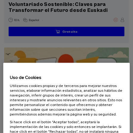
Voluntariado Sostenible: Claves para
Transformar el Futuro desde Euskadi
Programas especiales
Donostia Kultura (2)
.
10 h.
Español
Gratuito
...
Últimas
Gratuito
Fecha
Lista
Plazo
Objetivos de desarrollo sostenible
plazas
pasada
de
de
espera
matrícula
finalizado
Uso de Cookies
Utilizamos cookies propias y de terceros para mejorar nuestros
servicios, elaborar información estadística, analizar sus hábitos de
navegación, inferir grupos de interés, crear un perfil de sus
intereses y mostrarle anuncios relevantes en otros sitios. Esto nos
permite personalizar el contenido que ofrecemos y obtener
información sobre qué secciones suscitan interés,
COMUNICACIÓN
SOSTENIBILIDAD
DSF
CURSO DE VERANO
permitiéndonos además mejorar la página web y su seguridad.
Si hace click en el botón “Aceptar todas”, aceptará la
10. SEP
-
10. SEP, 2026
implementación de las cookies y solo entonces se implantarán. Si
Escuela de comunicación ambiental 2026.
hace click en el botón “Rechazar todas”, no sé instalará ninguna