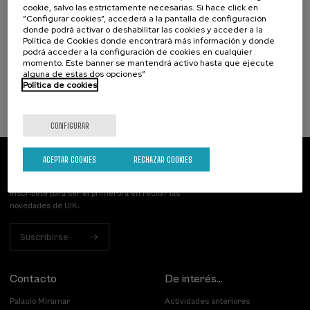
Narrativas climáticas: relatos para la
cookie, salvo las estrictamente necesarias. Si hace click en
“Configurar cookies”, accederá a la pantalla de configuración
acción
donde podrá activar o deshabilitar las cookies y acceder a la
Política de Cookies donde encontrará más información y donde
.
10 h.
Español
podrá acceder a la configuración de cookies en cualquier
momento. Este banner se mantendrá activo hasta que ejecute
25 €
alguna de estas dos opciones”
DESDE
...
Últimas
Gratuito
Fecha
Lista
Plazo
Política de cookies
plazas
pasada
de
de
espera
matrícula
finalizado
CONFIGURAR
ACEPTAR COOKIES
RECHAZAR COOKIES
Suscríbete a nuestro boletín
Inscríbete para ser el primero/a en recibir las
novedades de UIK.
Suscribirse
Contacto
De interés...
Palacio Miramar
Actividades anteriores