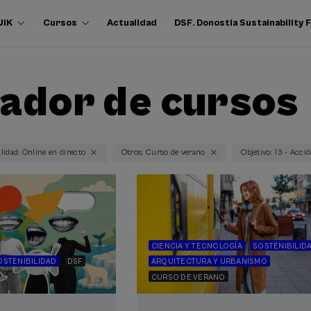
UIK
Cursos
Actualidad
DSF. Donostia Sustainability
ador de cursos
lidad: Online en directo
Otros: Curso de verano
Objetivo: 13 - Acci
CIENCIA Y TECNOLOGÍA
SOSTENIBILID
OSTENIBILIDAD
DSF
ARQUITECTURA Y URBANISMO
CURSO DE VERANO