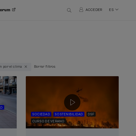
 Forum
ACCEDER
ES
ón por el clima
Borrar filtros
AD
SOCIEDAD
SOSTENIBILIDAD
DSF
CURSO DE VERANO