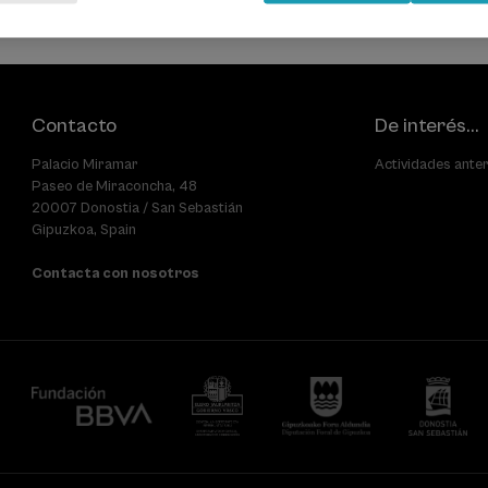
Contacto
De interés...
Palacio Miramar
Actividades ante
Paseo de Miraconcha, 48
20007 Donostia / San Sebastián
Gipuzkoa, Spain
Contacta con nosotros