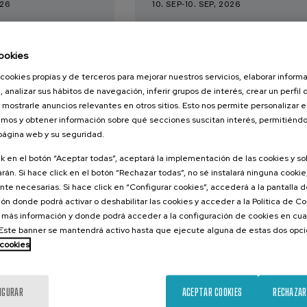
026
10. SEP
-
10. SEP, 2026
 comunicación
Transformando la
2026.
Logística Urbana:
ookies
climáticas:
Tecnologías y Casos d
a la acción
Éxito
cookies propias y de terceros para mejorar nuestros servicios, elaborar inform
, analizar sus hábitos de navegación, inferir grupos de interés, crear un perfil 
 mostrarle anuncios relevantes en otros sitios. Esto nos permite personalizar 
.
.
ol
10 h.
Euskera
Español
mos y obtener información sobre qué secciones suscitan interés, permitién
 página web y su seguridad.
25 €
10 €
ESDE
DESDE
...
Últimas
Gratuito
Fecha
Lista
Plazo
...
Últimas
Gratuito
Fecha
Lista
Plazo
plazas
pasada
de
de
plazas
pasada
de
de
ck en el botón “Aceptar todas”, aceptará la implementación de las cookies y s
espera
matrícula
espera
matrícula
rán. Si hace click en el botón “Rechazar todas”, no sé instalará ninguna cookie,
finalizado
finalizado
te necesarias. Si hace click en “Configurar cookies”, accederá a la pantalla 
ón donde podrá activar o deshabilitar las cookies y acceder a la Política de 
 más información y donde podrá acceder a la configuración de cookies en cua
ste banner se mantendrá activo hasta que ejecute alguna de estas dos opc
 cookies
IGURAR
ACEPTAR COOKIES
RECHAZAR