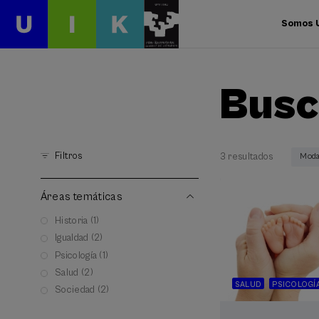
Somos 
Busc
Filtros
3 resultados
Moda
Áreas temáticas
Historia (1)
Igualdad (2)
Psicología (1)
Salud (2)
SALUD
PSICOLOGÍ
Sociedad (2)