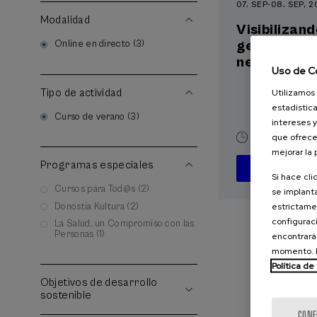
07. SEP
-
08. SEP, 
Modalidad
Visibilizand
gestacional
Online en directo (3)
neonatal
Uso de C
Utilizamos 
Tipo de actividad
estadística
Curso de verano (3)
intereses y
que ofrece
20 h.
Españ
mejorar la
Programas especiales
D
Si hace cli
Cursos para Tod@s (2)
se implanta
estrictamen
Donostia Kultura (2)
configuraci
La Salud, un Compromiso con las
Personas (1)
encontrará
momento. E
Política de
Objetivos de desarrollo
sostenible
CONF