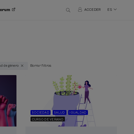
 Forum
ACCEDER
ES
dad de género
Borrar filtros
SOCIEDAD
SALUD
IGUALDAD
CURSO DE VERANO