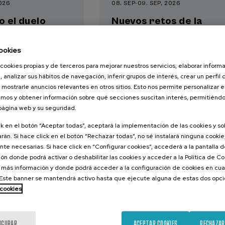
2026
08. SEP
-
09. SEP, 2026
o el duelo
Nuevos retos de la
, perinatal y
violencia machista: de 
victimización a la
ookies
reparación
cookies propias y de terceros para mejorar nuestros servicios, elaborar inform
, analizar sus hábitos de navegación, inferir grupos de interés, crear un perfil 
 mostrarle anuncios relevantes en otros sitios. Esto nos permite personalizar 
mos y obtener información sobre qué secciones suscitan interés, permitién
.
.
ol
Euskera
20 h.
Español
Euskera
 página web y su seguridad.
22 €
25 €
ESDE
DESDE
...
Últimas
Gratuito
Fecha
Lista
Plazo
...
Últimas
Gratuito
Fecha
Lista
Plazo
ck en el botón “Aceptar todas”, aceptará la implementación de las cookies y s
plazas
pasada
de
de
plazas
pasada
de
de
rán. Si hace click en el botón “Rechazar todas”, no sé instalará ninguna cookie,
espera
matrícula
espera
matrícula
finalizado
finalizado
te necesarias. Si hace click en “Configurar cookies”, accederá a la pantalla 
ón donde podrá activar o deshabilitar las cookies y acceder a la Política de 
 más información y donde podrá acceder a la configuración de cookies en cua
ste banner se mantendrá activo hasta que ejecute alguna de estas dos opc
 cookies
IGURAR
ACEPTAR COOKIES
RECHAZAR