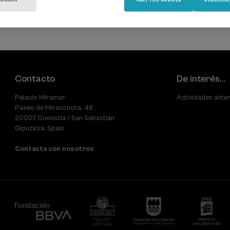
Contacto
De interés...
Palacio Miramar
Actividades ante
Paseo de Miraconcha, 48
20007 Donostia / San Sebastián
Gipuzkoa, Spain
Contacta con nosotros