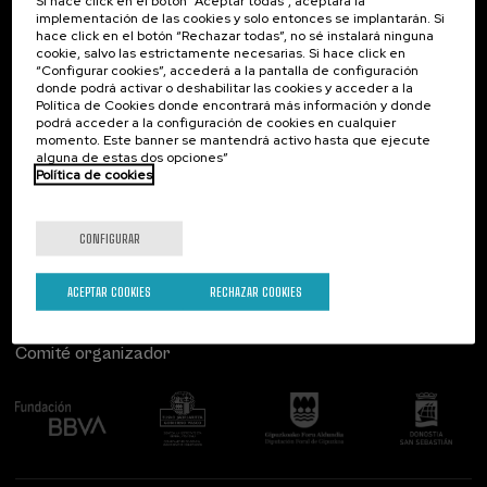
Si hace click en el botón “Aceptar todas”, aceptará la
implementación de las cookies y solo entonces se implantarán. Si
Contacto
De interés...
hace click en el botón “Rechazar todas”, no sé instalará ninguna
Tipo de actividad
cookie, salvo las estrictamente necesarias. Si hace click en
“Configurar cookies”, accederá a la pantalla de configuración
Palacio Miramar
Actividades anteriores
Curso de verano (4)
donde podrá activar o deshabilitar las cookies y acceder a la
Paseo de Miraconcha, 48
Política de Cookies donde encontrará más información y donde
20007 Donostia / San Sebastián
podrá acceder a la configuración de cookies en cualquier
Gipuzkoa, Spain
Programas especiales
momento. Este banner se mantendrá activo hasta que ejecute
alguna de estas dos opciones”
La Salud, un Compromiso con las Personas (4)
Contacta con nosotros
Política de cookies
Síguenos
Objetivos de desarrollo sostenible
CONFIGURAR
ACEPTAR COOKIES
RECHAZAR COOKIES
Comité organizador