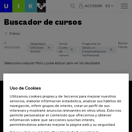
ACCEDER
ES
Buscador de cursos
Filtros
4
Borrar
Modalidad:
Otros:
Programa: La
resultados
filtros
Online en
Curso
Salud, un
Áreas temáticas
directo
de
Compromiso con
verano
las Personas
Ciencia y Tecnología (1)
Seleccione cualquier filtro y pulse Aplicar para ver los resultados
Comunicación (1)
Derecho (1)
Filosofia (1)
Lingüística y Literatura (1)
Uso de Cookies
Psicología (2)
Suscríbete a nuestro boletín
Utilizamos cookies propias y de terceros para mejorar nuestros
Salud (4)
servicios, elaborar información estadística, analizar sus hábitos de
Sociedad (1)
Inscríbete para ser el primero/a en recibir las
navegación, inferir grupos de interés, crear un perfil de sus
intereses y mostrarle anuncios relevantes en otros sitios. Esto nos
novedades de UIK.
permite personalizar el contenido que ofrecemos y obtener
Modalidad
información sobre qué secciones suscitan interés,
Suscribirse
permitiéndonos además mejorar la página web y su seguridad.
Online en directo (4)