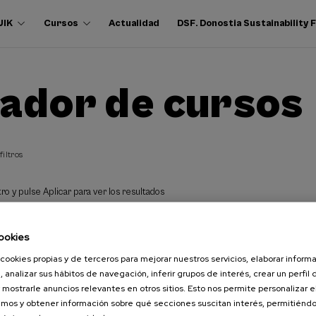
UIK
Cursos
Actualidad
DSF. Donostia Sustainability
ador de cursos
filtros
ro y pulse Aplicar para ver los resultados
ookies
cookies propias y de terceros para mejorar nuestros servicios, elaborar inform
, analizar sus hábitos de navegación, inferir grupos de interés, crear un perfil 
 mostrarle anuncios relevantes en otros sitios. Esto nos permite personalizar 
mos y obtener información sobre qué secciones suscitan interés, permitién