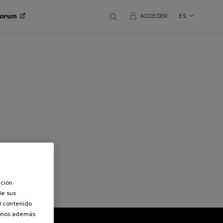
 Forum
ACCEDER
ES
ación
de sus
el contenido
donos además