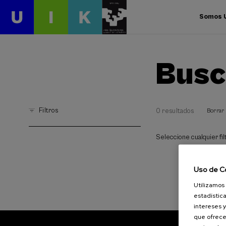
Somos 
Busc
Filtros
0 resultados
Borrar 
Seleccione cualquier filt
Uso de C
Utilizamos 
estadística
intereses y
que ofrece