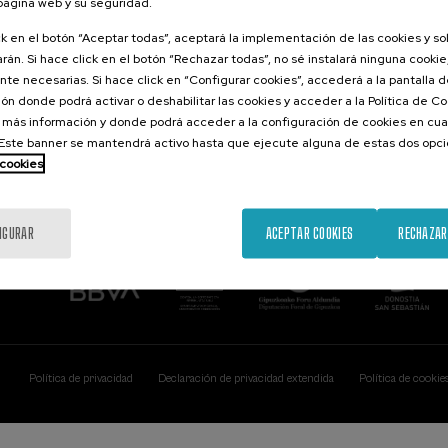
 página web y su seguridad.
Contacto
De interés...
ck en el botón “Aceptar todas”, aceptará la implementación de las cookies y s
rán. Si hace click en el botón “Rechazar todas”, no sé instalará ninguna cookie,
Palacio Miramar
Actividades ante
te necesarias. Si hace click en “Configurar cookies”, accederá a la pantalla 
Paseo de Miraconcha, 48
ón donde podrá activar o deshabilitar las cookies y acceder a la Política de 
20007 Donostia / San Sebastián
Gipuzkoa, Spain
 más información y donde podrá acceder a la configuración de cookies en cua
ste banner se mantendrá activo hasta que ejecute alguna de estas dos opc
Contacta con nosotros
 cookies
IGURAR
ACEPTAR COOKIES
RECHAZAR
Política de privacidad
Declaración de privacidad extendida
Política de cookie