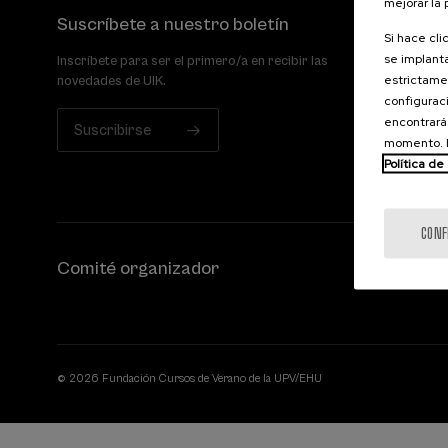
mejorar la
Suscríbete a nuestro boletín
Si hace cli
se implanta
Inscríbete para ser el primero/a en recibir las
estrictamen
novedades de UIK.
configuraci
encontrará
Suscribirse
momento. E
Política de
CONF
Comité organizador
© 2026 Fundación Cursos de Verano de la UPV/EHU