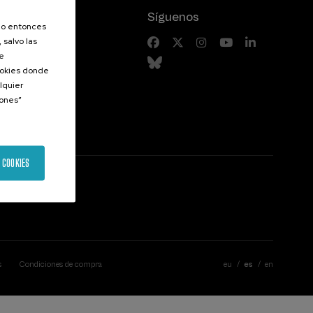
Síguenos
olo entonces
 salvo las
riores
de
Cookies donde
lquier
iones”
 COOKIES
s
Condiciones de compra
eu
es
en