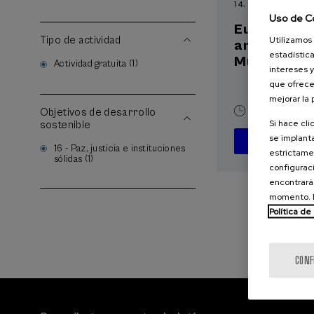
14. SEP
-
14. SEP, 2
Uso de C
Europa y el
Utilizamos 
Tipo de actividad
ante el ret
estadística
Multilatera
Actividad gratuita (1)
intereses y
que ofrece
mejorar la
Objetivos de desarrollo
10 h.
Españ
Si hace cli
sostenible
se implanta
16 - Paz, justicia e instituciones
estrictamen
sólidas (1)
configuraci
encontrará
momento. E
Política de
CONF