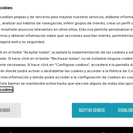
026
ookies
 Sur Global
cookies propias y de terceros para mejorar nuestros servicios, elaborar inform
o de un nuevo
, analizar sus hábitos de navegación, inferir grupos de interés, crear un perfil 
lismo inclusivo
 mostrarle anuncios relevantes en otros sitios. Esto nos permite personalizar 
mos y obtener información sobre qué secciones suscitan interés, permitién
 página web y su seguridad.
.
ol
Euskera
ck en el botón “Aceptar todas”, aceptará la implementación de las cookies y s
rán. Si hace click en el botón “Rechazar todas”, no sé instalará ninguna cookie,
Gratuito
...
Últimas
Gratuito
Fecha
Lista
Plazo
te necesarias. Si hace click en “Configurar cookies”, accederá a la pantalla 
plazas
pasada
de
de
ón donde podrá activar o deshabilitar las cookies y acceder a la Política de 
espera
matrícula
finalizado
 más información y donde podrá acceder a la configuración de cookies en cua
ste banner se mantendrá activo hasta que ejecute alguna de estas dos opc
 cookies
IGURAR
ACEPTAR COOKIES
RECHAZAR