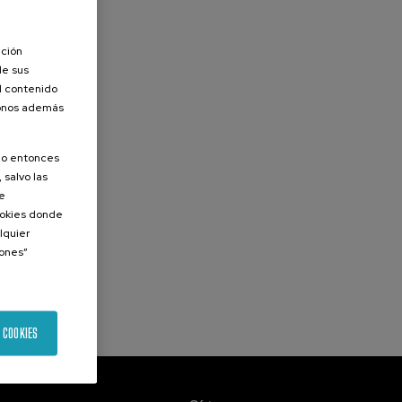
ación
de sus
el contenido
donos además
olo entonces
 salvo las
de
Cookies donde
lquier
iones”
 COOKIES