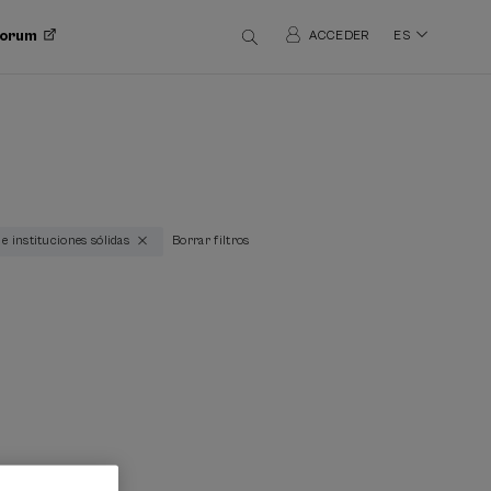
 Forum
ACCEDER
ES
a e instituciones sólidas
Borrar filtros